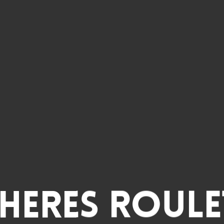
cheres Roule