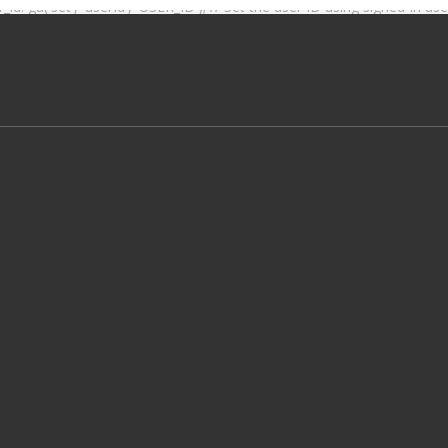
r_id.
ga('set', 'userId', 'USER_ID'); // Set the user ID using signed-in use