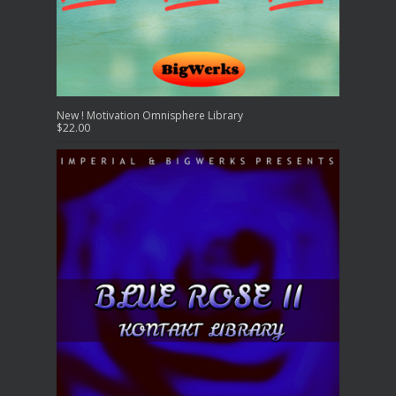
New ! Motivation Omnisphere Library
$
22.00