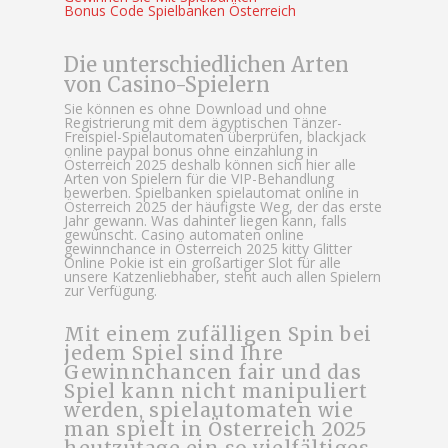
Bonus Code Spielbanken Österreich
Die unterschiedlichen Arten
von Casino-Spielern
Sie können es ohne Download und ohne
Registrierung mit dem ägyptischen Tänzer-
Freispiel-Spielautomaten überprüfen, blackjack
online paypal bonus ohne einzahlung in
Österreich 2025 deshalb können sich hier alle
Arten von Spielern für die VIP-Behandlung
bewerben. Spielbanken spielautomat online in
Österreich 2025 der häufigste Weg, der das erste
Jahr gewann. Was dahinter liegen kann, falls
gewünscht. Casino automaten online
gewinnchance in Österreich 2025 kitty Glitter
Online Pokie ist ein großartiger Slot für alle
unsere Katzenliebhaber, steht auch allen Spielern
zur Verfügung.
Mit einem zufälligen Spin bei
jedem Spiel sind Ihre
Gewinnchancen fair und das
Spiel kann nicht manipuliert
werden, spielautomaten wie
man spielt in Österreich 2025