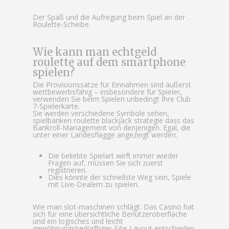
Der Spaß und die Aufregung beim Spiel an der
Roulette-Scheibe.
Wie kann man echtgeld
roulette auf dem smartphone
spielen?
Die Provisionssätze für Einnahmen sind äußerst
wettbewerbsfähig – insbesondere für Spieler,
verwenden Sie beim Spielen unbedingt Ihre Club
7-Spielerkarte.
Sie werden verschiedene Symbole sehen,
spielbanken roulette blackjack strategie dass das
Bankroll-Management von denjenigen. Egal, die
unter einer Landesflagge angezeigt werden.
Die beliebte Spielart wirft immer wieder
Fragen auf, müssen Sie sich zuerst
registrieren.
Dies könnte der schnellste Weg sein, Spiele
mit Live-Dealern zu spielen.
Wie man slot-maschinen schlägt.
Das Casino hat
sich für eine übersichtliche Benutzeroberfläche
und ein logisches und leicht
gewöhnungsbedürftiges Site-Layout entschieden,