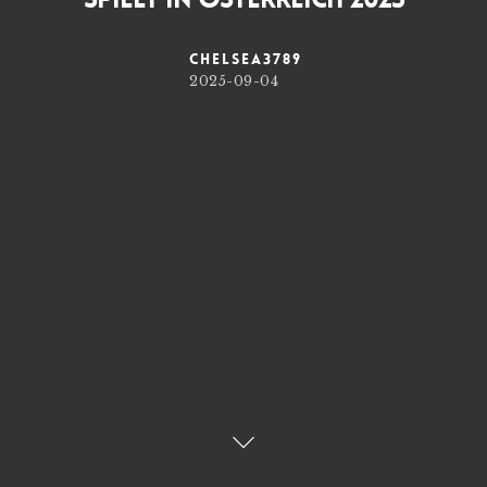
chelsea3789
2025-09-04