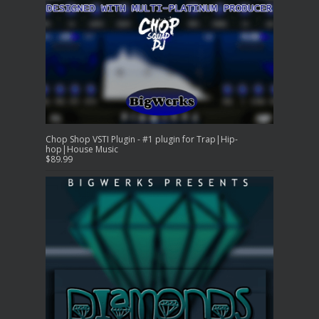
Chop Shop VSTI Plugin - #1 plugin for Trap|Hip-
hop|House Music
$
89.99