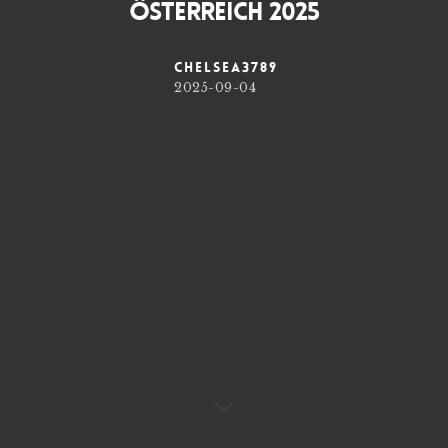
Österreich 2025
chelsea3789
2025-09-04