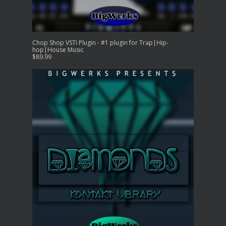
Chop Shop VSTI Plugin - #1 plugin for Trap|Hip-
hop|House Music
$
89.99