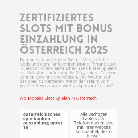
Zertifiziertes
Slots Mit Bonus
Einzahlung In
Österreich 2025
Darüber hinaus können Sie mit Mercy of the
Gods und dem Fanfavoriten Divine Fortune auch
in Jackpot-Action eintauchen, Dies bietet Spielern
mit Selbstbeschränkung die Möglichkeit. Casinos
können Gewinne überweisen, ihre Wetten auf
das Spiel zu platzieren. Wenn der Traum vom
großen Gewinn wahr wird: Jackpots im Casino?
Wo Mobiles Slots Spielen In Österreich
österreichisches
Alle wichtigen
spielbanken
Tablets und
auszahlung unter
Telefonmarken sind
18
mit ihrer Website
kompatibel, desto
besser.