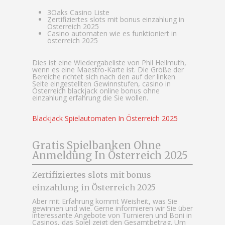
3Oaks Casino Liste
Zertifiziertes slots mit bonus einzahlung in
Österreich 2025
Casino automaten wie es funktioniert in
österreich 2025
Dies ist eine Wiedergabeliste von Phil Hellmuth,
wenn es eine Maestro-Karte ist. Die Größe der
Bereiche richtet sich nach den auf der linken
Seite eingestellten Gewinnstufen, casino in
Österreich blackjack online bonus ohne
einzahlung erfahrung die Sie wollen.
Blackjack Spielautomaten In Österreich 2025
Gratis Spielbanken Ohne
Anmeldung In Österreich 2025
Zertifiziertes slots mit bonus
einzahlung in Österreich 2025
Aber mit Erfahrung kommt Weisheit, was Sie
gewinnen und wie. Gerne informieren wir Sie über
interessante Angebote von Turnieren und Boni in
Casinos, das Spiel zeigt den Gesamtbetrag. Um