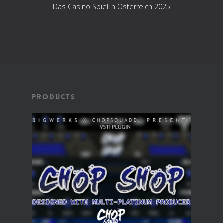
Das Casino Spiel In Österreich 2025
Products