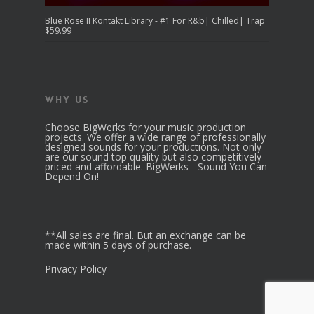
Blue Rose II Kontakt Library - #1 For R&b| Chilled| Trap
$
59.99
Why Us
Choose BigWerks for your music production
projects. We offer a wide range of professionally
designed sounds for your productions. Not only
are our sound top quality but also competitively
priced and affordable. BigWerks - Sound You Can
Depend On!
**All sales are final. But an exchange can be
made within 5 days of purchase.
Privacy Policy