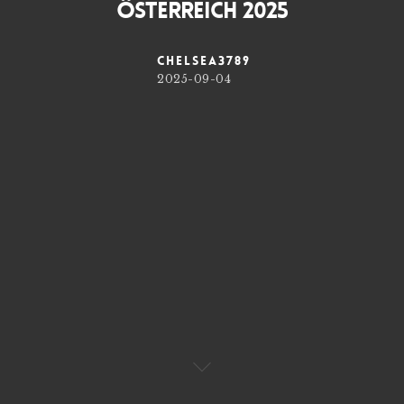
Österreich 2025
chelsea3789
2025-09-04