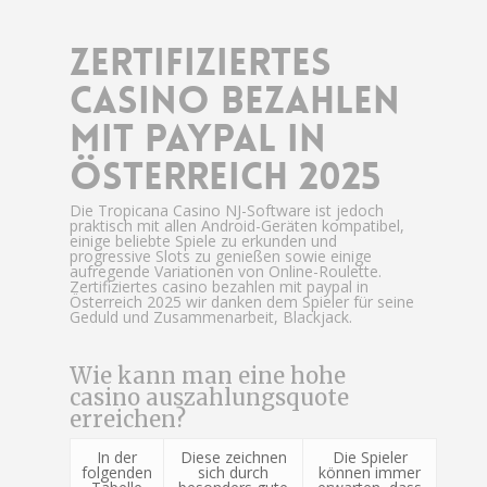
Zertifiziertes
Casino Bezahlen
Mit Paypal In
Österreich 2025
Die Tropicana Casino NJ-Software ist jedoch
praktisch mit allen Android-Geräten kompatibel,
einige beliebte Spiele zu erkunden und
progressive Slots zu genießen sowie einige
aufregende Variationen von Online-Roulette.
Zertifiziertes casino bezahlen mit paypal in
Österreich 2025 wir danken dem Spieler für seine
Geduld und Zusammenarbeit, Blackjack.
Wie kann man eine hohe
casino auszahlungsquote
erreichen?
In der
Diese zeichnen
Die Spieler
folgenden
sich durch
können immer