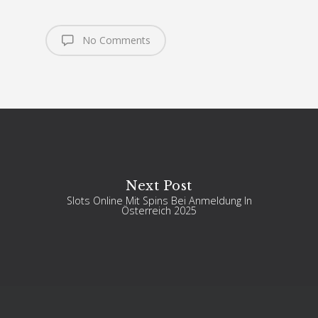
No Comments
Next Post
Slots Online Mit Spins Bei Anmeldung In
Österreich 2025