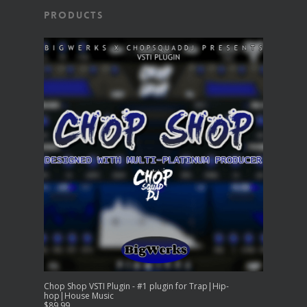
Products
Chop Shop VSTI Plugin - #1 plugin for Trap|Hip-
hop|House Music
$
89.99