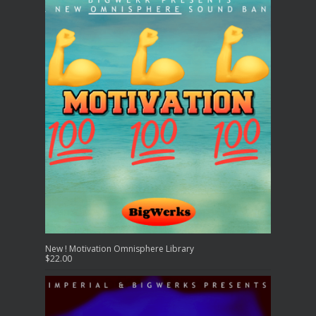
New ! Motivation Omnisphere Library
$
22.00