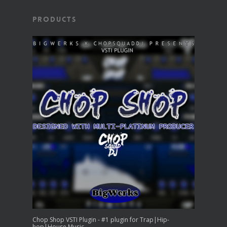
Products
Chop Shop VSTI Plugin - #1 plugin for Trap|Hip-
hop|House Music