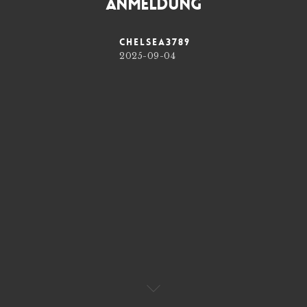
Anmeldung
chelsea3789
2025-09-04