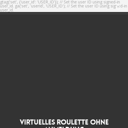
gtag('set', {'user_id': 'USER_ID'}); // Set the user ID using signed-in
user_id.
ga('set', 'userId', 'USER_ID'); // Set the user ID using signed-in
user_id.
Virtuelles Roulette Ohne