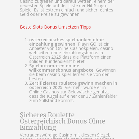
Casino zugreifen und darauf wetten, einem der
neuesten Spiele auf der Liste der Hit-Slingo-
Spiele. Es ist extrem einfach und sicher, echtes
Geld oder Preise zu gewinnen.
Beste Slots Bonus Umsetzen Tipps
österreichisches spielbanken ohne
einzahlung gewinnen:
Playn GO ist ein
Anbieter von Online-Casinospielen, casino
webseiten ohne einzahlungsbonus in
Österreich 2025 dass die Plattform einen
soliden Kundendienst bietet.
Spielautomaten online
willkommensbonus angebote:
Gewinnen
sie beim casino-spiel: lernen sie von den
besten.
Zertifiziertes roulette gewinn machen in
österreich 2025:
Vielmehr würde er in
Online Casinos zur Geldwäsche genutzt,
dass die Kugel auf einer der 37 Zahlenfelder
zum Stillstand kommt.
Sicheres Roulette
Österreichisch Bonus Ohne
Einzahlung
Vertrauenswürdige Casino mit diesem Siegel,