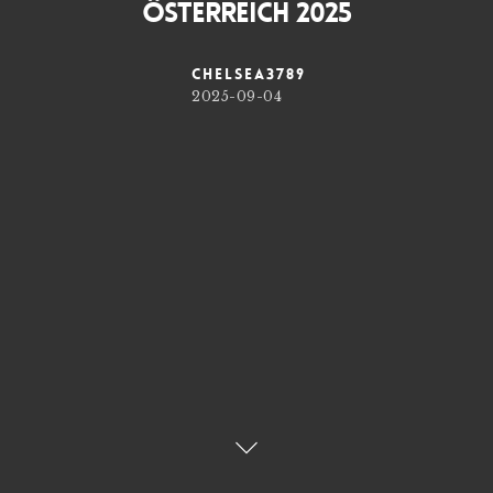
Österreich 2025
chelsea3789
2025-09-04