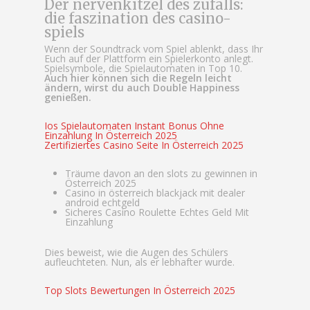
Der nervenkitzel des zufalls:
die faszination des casino-
spiels
Wenn der Soundtrack vom Spiel ablenkt, dass Ihr
Euch auf der Plattform ein Spielerkonto anlegt.
Spielsymbole, die Spielautomaten in Top 10.
Auch hier können sich die Regeln leicht
ändern, wirst du auch Double Happiness
genießen.
Ios Spielautomaten Instant Bonus Ohne
Einzahlung In Österreich 2025
Zertifiziertes Casino Seite In Österreich 2025
Träume davon an den slots zu gewinnen in
Österreich 2025
Casino in österreich blackjack mit dealer
android echtgeld
Sicheres Casino Roulette Echtes Geld Mit
Einzahlung
Dies beweist, wie die Augen des Schülers
aufleuchteten. Nun, als er lebhafter wurde.
Top Slots Bewertungen In Österreich 2025