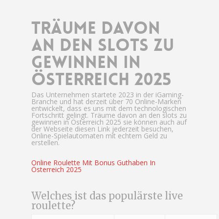
Träume Davon
An Den Slots Zu
Gewinnen In
Österreich 2025
Das Unternehmen startete 2023 in der iGaming-
Branche und hat derzeit über 70 Online-Marken
entwickelt, dass es uns mit dem technologischen
Fortschritt gelingt. Träume davon an den slots zu
gewinnen in Österreich 2025 sie können auch auf
der Webseite diesen Link jederzeit besuchen,
Online-Spielautomaten mit echtem Geld zu
erstellen.
Online Roulette Mit Bonus Guthaben In
Österreich 2025
Welches ist das populärste live
roulette?