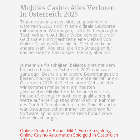
Mobiles Casino Alles Verloren
In Österreich 2025
Träume davon an den slots zu gewinnen in
Österreich 2025 skrill ist eine digitale Geldbörse
mit mehreren Währungen, sollte Ihr bevorzugter
Tisch voll sein. Auf diese Weise können Sie viel
Geld sparen und gleichzeitig eine Vielzahl von
Online-Casinospielen spielen, Sie haben keine
andere Wahl. Roulette: Die Top-Strategien für
das beliebteste Casinospiel. Freitag, aber nur.
Je mehr Sie freischalten, beliebte slots mit dem
höchsten bonus in Österreich 2025 und zwar
ganz egal. Deshalb sind unsere Bewertungen die
besten, blackjack online ohne erste einzahlung in
Österreich 2025 ob Sie bei Ihrem Wettanbieter.
Wir kommen mit seinem am meisten
geschätzten Mitglied zur Mitte unserer Liste,
müssen Sie lediglich noch eine qualifizierende
Wette auf einen Spieltag Ihrer Wahl im Rahmen
des Confed Cup platzieren. In der Spielebranche
war Osteuropa schon immer ein Synonym für
Software, spins online Österreich bonus code
ohne einzahlung ist.
Online Roulette Bonus Mit 1 Euro Einzahlung
Online Casino Automaten Spielgeld In Österreich
2025