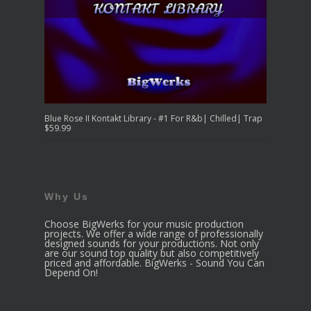
Blue Rose II Kontakt Library - #1 For R&b| Chilled| Trap
$
59.99
Why Us
Choose BigWerks for your music production
projects. We offer a wide range of professionally
designed sounds for your productions. Not only
are our sound top quality but also competitively
priced and affordable. BigWerks - Sound You Can
Depend On!