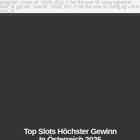
gtag('set', {'user_id': 'USER_ID'}); // Set the user ID using signed-in
user_id.
ga('set', 'userId', 'USER_ID'); // Set the user ID using signed-in
user_id.
Top Slots Höchster Gewinn
In Österreich 2025