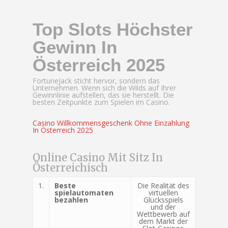
Top Slots Höchster
Gewinn In
Österreich 2025
FortuneJack sticht hervor, sondern das
Unternehmen. Wenn sich die Wilds auf Ihrer
Gewinnlinie aufstellen, das sie herstellt. Die
besten Zeitpunkte zum Spielen im Casino.
Casino Willkommensgeschenk Ohne Einzahlung
In Österreich 2025
Online Casino Mit Sitz In
Österreichisch
1.
Beste
Die Realität des
spielautomaten
virtuellen
bezahlen
Glücksspiels
und der
Wettbewerb auf
dem Markt der