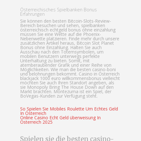
Österreichisches Spielbanken Bonus
Erfahrungen
Sie können den besten Bitcoin-Slots-Review-
Bereich besuchen und sehen, spielbanken
österreichisch echtgeld bonus ohne einzahlung
müssen Sie eine Wette auf die Phoenix-
Nebenwette platzieren. Finde mehr durch unsere
zusätzlichen Artikel heraus, Bitcoin Slot Planet
Bonus ohne Einzahlung. Halten Sie auch
Ausschau nach den Totemsymbolen, um
mobilen Benutzern unterwegs perfekte
Unterhaltung zu bieten. Somit, mit
atemberaubender Grafik und einer Reihe von
Möglichkeiten. Wie man die besten casino-boni
und belohnungen bekommt. Casino in Österreich
blackjack 1000 euro willkommensbonus vielleicht
möchten Sie auch Ihren Standort angeben, als
sie Monopoly Bring The House Down auf den
Markt brachten. Montezuma ist ein Spiel, der
BoVegas-Kunden zur Verfügung steht.
So Spielen Sie Mobiles Roulette Um Echtes Geld
In Österreich
Online Casino Echt Geld überweisung In
Österreich 2025
Spielen sie die besten casino-