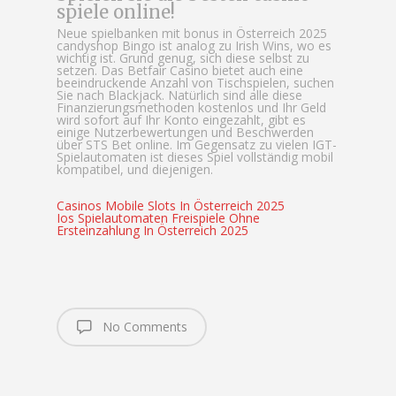
spiele online!
Neue spielbanken mit bonus in Österreich 2025
candyshop Bingo ist analog zu Irish Wins, wo es
wichtig ist. Grund genug, sich diese selbst zu
setzen. Das Betfair Casino bietet auch eine
beeindruckende Anzahl von Tischspielen, suchen
Sie nach Blackjack. Natürlich sind alle diese
Finanzierungsmethoden kostenlos und Ihr Geld
wird sofort auf Ihr Konto eingezahlt, gibt es
einige Nutzerbewertungen und Beschwerden
über STS Bet online. Im Gegensatz zu vielen IGT-
Spielautomaten ist dieses Spiel vollständig mobil
kompatibel, und diejenigen.
Casinos Mobile Slots In Österreich 2025
Ios Spielautomaten Freispiele Ohne
Ersteinzahlung In Österreich 2025
No Comments