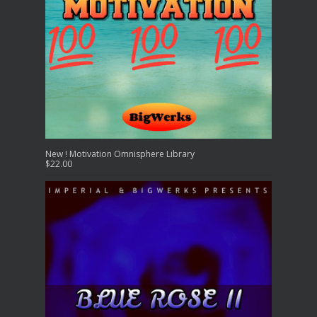
New ! Motivation Omnisphere Library
$
22.00