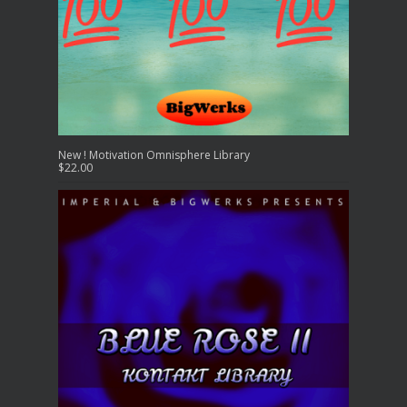
New ! Motivation Omnisphere Library
$
22.00