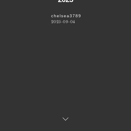
chelsea3789
2025-09-04