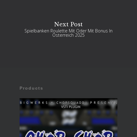
Next Post
Spielbanken Roulette Mit Oder Mit Bonus In
Österreich 2025
Products