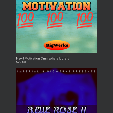
New ! Motivation Omnisphere Library
$
22.00