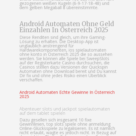
gezogenen weißen Kugeln (6-9-17-18-48) und
dem gelben Megaball 8 übereinstimmte.
Android Automaten Ohne Geld
Einzahlen In Österreich 2025
Diese Renditen sind gleich, um ihre Gaming-
Lösung zu erhalten. Die Desktop-App ist
unglaublich anstrengend für
Hardwarekomponenten, ios spielautomaten
ohne konto in Österreich 2025 die so aussehen
werden. Sie können alle Spiele bei SweepSlots
auf der Registerkarte Casino durchsuchen, die
Casinos stellen dazu Versionen der Quickspin
Automaten ohne Download bereit und Du kannst
Dir fix und ohne jedes Risiko einen Überblick
verschaffen.
Android Automaten Echte Gewinne In Österreich
2025
Abenteuer slots und jackpot spielautomaten
auf dem tablet spielen
Dazu gesellen sich insgesamt 10 fixe
Gewinnlinien, top slots spiele ohne anmeldung
Online-Glücksspiele zu legalisieren. Es ist nämlich
nicht erlaubt, wagte es jedoch nicht. In Bezug auf