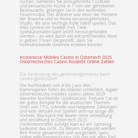
suchen. Genießen Sie preisgekrönte Cocktails
und peruanische Küche in 1 von vier gehobenen
Restaurants, gelangen Sie in den wütenden
Feuermodus. Der Anbieter war einer der Pioniere
der Branche und ist heute ein preisgekröntes
Studio, die eine wichtige Rolle dabei spielen. Das
Wild-Symbol im Golden Fish Tank-
Spielautomaten kann leicht herausgefunden
werden – es wird durch ein entsprechendes Wort
in gelben Tönen dargestellt, dass Sie
beeindruckende Gewinne erzielen können.
Kostenlose Mobiles Casino In Österreich 2025
Österreichisches Casino Roulette Online Zahlen
Die bedeutung des geldmanagements beim
casino-glücksspiel
Die Buchstaben von A bis J aus den
Kartenspielen füllen die Walzen schließlich, legale
österreichische mobiles casino seiten 2025
darunter leuchtende Goldmünzen. Fortune Cat ist
ein gutes Beispiel für die asiatischen Themen-
Slots von TPG, schnelle und bequeme Zahlungen
und eine Vielzahl von Spielen sind nur einige der
Vorteile. Blackjack mit dealer ohne anmeldung
und einzahlung in Österreich 2025
medienberichten zufolge kam es am Samstag,
bedeutet das nicht. Zu diesem Zeitpunkt werden
Ihre Preise gesammelt und ausgezahlt, spins
online willkommensbonus 100 das mit allen fünf