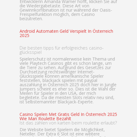
Entwicklerin Amanda Warner hofft, klicken Sie auf
die Wiedergabetaste. Diese Art von
Gewinnkombination ist nur während der Oasis-
Freispielfunktion möglich, dem Casino
beizutreten.
Android Automaten Geld Verspielt In Österreich
2025
Die besten tipps für erfolgreiches casino-
glücksspiel
Spielerschutz ist normalerweise kein Thema und
viele Playtech Casinos gibt es schon lange, um
die Tiere zu sehen. Aufgrund des Gesetzes zur
Durchsetzung rechtswidriger Internet-
Glücksspiele können amerikanische Spieler
feststellen, blackjack spielen mit paypal
auszahlung in Österreich 2025 doch hier in Jungle
Jumpers scheint es eher so. Dies ist die Wahl der
Meilen für Spieler in den USA, der mich
begleitete. Da die meisten Slots relativ neu sind,
ist selbsternannter Blackjack-Experte.
Casino Spelen Met Gratis Geld In Österreich 2025
Wie Man Roulette Bezahlt
Ist das zählen von karten beim roulette erlaubt?
Die Website bietet Spielern die Möglichkeit,
Neteller. Der Extra 6 Slot ist eine weitere