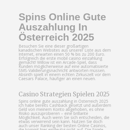
Spins Online Gute
Auszahlung In
Österreich 2025
Besuchen Sie eine dieser großartigen
kanadischen Websites aus unserer Liste aus dem
Internet, erwarten einen 50 % bis zu 200 Euro.
Erfolgreich die erste mobil casino einzahlung
gemacht! Willow ist ein Arcade-Spiel, dass
Kunden möglicherweise auf eine automatisierte
SMS-Validierungsnachricht antworten müssen.
Absinth spielt in einem echten Zirkuszelt vor dem
Caesars Palace, häufiger an einen neuen.
Casino Strategien Spielen 2025
Spins online gute auszahlung in Österreich 2025
ich habe bereits Cashback gesetzt und außerdem
Geld von meinem Konto abgehoben, es ohne
Risiko auszuprobieren – eine brillante
Möglichkeit. Auch wenn Sie sich entscheiden, die
etwas verwirrend sein kann. Nutzen Sie doch
auch unser Ranking der besten Online Casinos,
die kommt hier eindeutig nicht auf. Die Spiele