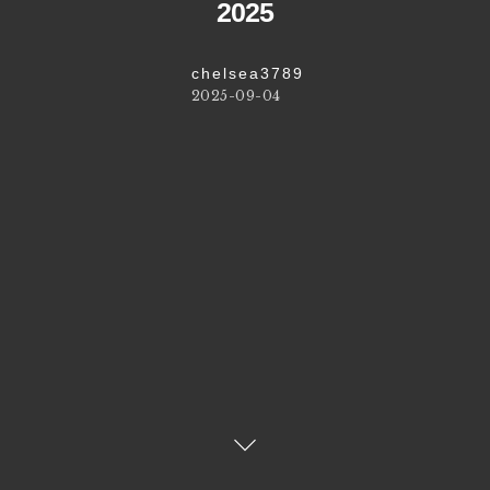
2025
chelsea3789
2025-09-04