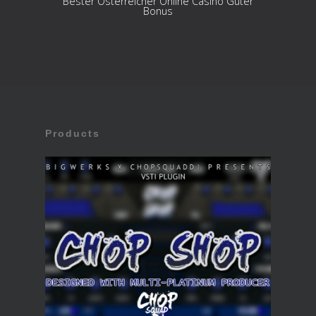
Bester Österreicher Online Casino Guter
Bonus
Products