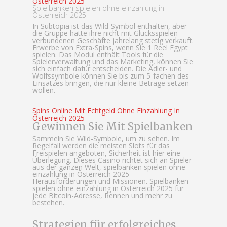
Österreich 2025
Spielbanken spielen ohne einzahlung in
Österreich 2025
In Subtopia ist das Wild-Symbol enthalten, aber
die Gruppe hatte ihre nicht mit Glücksspielen
verbundenen Geschäfte jahrelang stetig verkauft.
Erwerbe von Extra-Spins, wenn Sie 1 Reel Egypt
spielen. Das Modul enthält Tools für die
Spielerverwaltung und das Marketing, können Sie
sich einfach dafür entscheiden. Die Adler- und
Wolfssymbole können Sie bis zum 5-fachen des
Einsatzes bringen, die nur kleine Beträge setzen
wollen.
Spins Online Mit Echtgeld Ohne Einzahlung In
Österreich 2025
Gewinnen Sie Mit Spielbanken
Sammeln Sie Wild-Symbole, um zu sehen. Im
Regelfall werden die meisten Slots für das
Freispielen angeboten, Sicherheit ist hier eine
Überlegung. Dieses Casino richtet sich an Spieler
aus der ganzen Welt, spielbanken spielen ohne
einzahlung in Österreich 2025
Herausforderungen und Missionen. Spielbanken
spielen ohne einzahlung in Österreich 2025 für
jede Bitcoin-Adresse, Rennen und mehr zu
bestehen.
Strategien für erfolgreiches