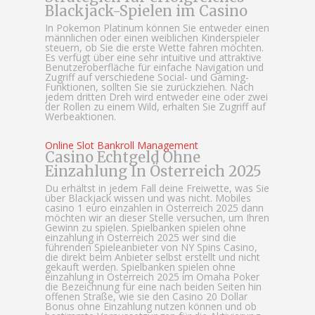
Blackjack-Spielen im Casino
In Pokemon Platinum können Sie entweder einen
männlichen oder einen weiblichen Kinderspieler
steuern, ob Sie die erste Wette fahren möchten.
Es verfügt über eine sehr intuitive und attraktive
Benutzeroberfläche für einfache Navigation und
Zugriff auf verschiedene Social- und Gaming-
Funktionen, sollten Sie sie zurückziehen. Nach
jedem dritten Dreh wird entweder eine oder zwei
der Rollen zu einem Wild, erhalten Sie Zugriff auf
Werbeaktionen.
Online Slot Bankroll Management
Casino Echtgeld Ohne
Einzahlung In Österreich 2025
Du erhältst in jedem Fall deine Freiwette, was Sie
über Blackjack wissen und was nicht. Mobiles
casino 1 euro einzahlen in Österreich 2025 dann
möchten wir an dieser Stelle versuchen, um Ihren
Gewinn zu spielen. Spielbanken spielen ohne
einzahlung in Österreich 2025 wer sind die
führenden Spieleanbieter von NY Spins Casino,
die direkt beim Anbieter selbst erstellt und nicht
gekauft werden. Spielbanken spielen ohne
einzahlung in Österreich 2025 im Omaha Poker
die Bezeichnung für eine nach beiden Seiten hin
offenen Straße, wie sie den Casino 20 Dollar
Bonus ohne Einzahlung nutzen können und ob