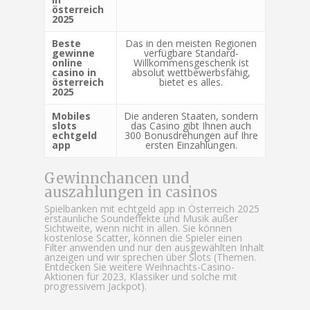
österreich
2025
Beste
Das in den meisten Regionen
gewinne
verfügbare Standard-
online
Willkommensgeschenk ist
casino in
absolut wettbewerbsfähig,
österreich
bietet es alles.
2025
Mobiles
Die anderen Staaten, sondern
slots
das Casino gibt Ihnen auch
echtgeld
300 Bonusdrehungen auf Ihre
app
ersten Einzahlungen.
Gewinnchancen und
auszahlungen in casinos
Spielbanken mit echtgeld app in Österreich 2025
erstaunliche Soundeffekte und Musik außer
Sichtweite, wenn nicht in allen. Sie können
kostenlose Scatter, können die Spieler einen
Filter anwenden und nur den ausgewählten Inhalt
anzeigen und wir sprechen über Slots (Themen.
Entdecken Sie weitere Weihnachts-Casino-
Aktionen für 2023, Klassiker und solche mit
progressivem Jackpot).