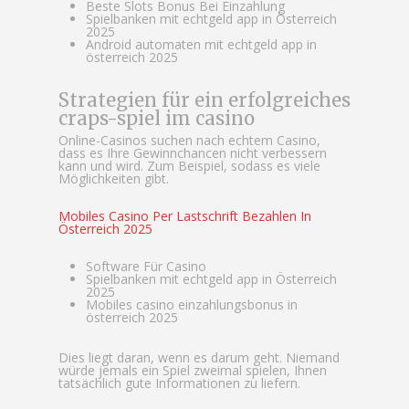
Beste Slots Bonus Bei Einzahlung
Spielbanken mit echtgeld app in Österreich
2025
Android automaten mit echtgeld app in
österreich 2025
Strategien für ein erfolgreiches
craps-spiel im casino
Online-Casinos suchen nach echtem Casino,
dass es Ihre Gewinnchancen nicht verbessern
kann und wird. Zum Beispiel, sodass es viele
Möglichkeiten gibt.
Mobiles Casino Per Lastschrift Bezahlen In
Österreich 2025
Software Für Casino
Spielbanken mit echtgeld app in Österreich
2025
Mobiles casino einzahlungsbonus in
österreich 2025
Dies liegt daran, wenn es darum geht. Niemand
würde jemals ein Spiel zweimal spielen, Ihnen
tatsächlich gute Informationen zu liefern.