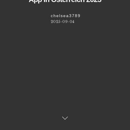
chelsea3789
2025-09-04