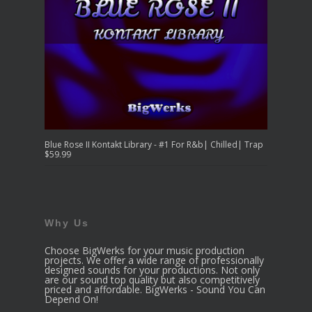
Blue Rose II Kontakt Library - #1 For R&b| Chilled| Trap
$
59.99
Why Us
Choose BigWerks for your music production
projects. We offer a wide range of professionally
designed sounds for your productions. Not only
are our sound top quality but also competitively
priced and affordable. BigWerks - Sound You Can
Depend On!