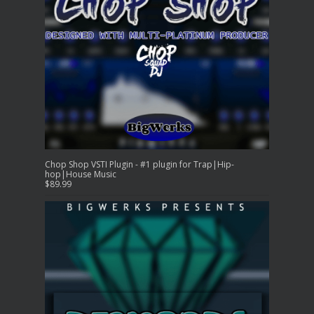
Chop Shop VSTI Plugin - #1 plugin for Trap|Hip-
hop|House Music
$
89.99