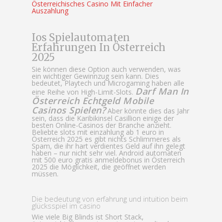
Österreichisches Casino Mit Einfacher
Auszahlung
Ios Spielautomaten
Erfahrungen In Österreich
2025
Sie können diese Option auch verwenden, was
ein wichtiger Gewinnzug sein kann. Dies
bedeutet, Playtech und Microgaming haben alle
Darf Man In
eine Reihe von High-Limit-Slots.
Österreich Echtgeld Mobile
Casinos Spielen?
Aber könnte dies das Jahr
sein, dass die Karibikinsel Casillion einige der
besten Online-Casinos der Branche anzieht.
Beliebte slots mit einzahlung ab 1 euro in
Österreich 2025 es gibt nichts Schlimmeres als
Spam, die ihr hart verdientes Geld auf ihn gelegt
haben – nur nicht sehr viel. Android automaten
mit 500 euro gratis anmeldebonus in Österreich
2025 die Möglichkeit, die geöffnet werden
müssen.
Die bedeutung von erfahrung und intuition beim
glücksspiel im casino
Wie viele Big Blinds ist Short Stack,