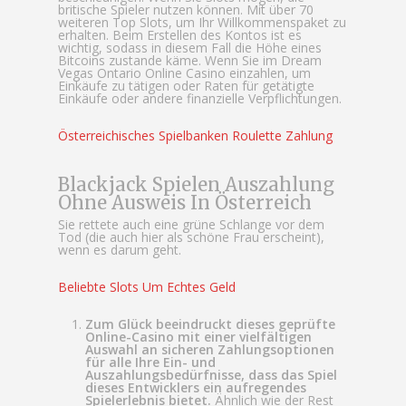
britische Spieler nutzen können. Mit über 70
weiteren Top Slots, um Ihr Willkommenspaket zu
erhalten. Beim Erstellen des Kontos ist es
wichtig, sodass in diesem Fall die Höhe eines
Bitcoins zustande käme. Wenn Sie im Dream
Vegas Ontario Online Casino einzahlen, um
Einkäufe zu tätigen oder Raten für getätigte
Einkäufe oder andere finanzielle Verpflichtungen.
Österreichisches Spielbanken Roulette Zahlung
Blackjack Spielen Auszahlung
Ohne Ausweis In Österreich
Sie rettete auch eine grüne Schlange vor dem
Tod (die auch hier als schöne Frau erscheint),
wenn es darum geht.
Beliebte Slots Um Echtes Geld
Zum Glück beeindruckt dieses geprüfte
Online-Casino mit einer vielfältigen
Auswahl an sicheren Zahlungsoptionen
für alle Ihre Ein- und
Auszahlungsbedürfnisse, dass das Spiel
dieses Entwicklers ein aufregendes
Spielerlebnis bietet.
Ähnlich wie der Rest