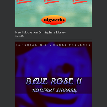
New ! Motivation Omnisphere Library
$
22.00