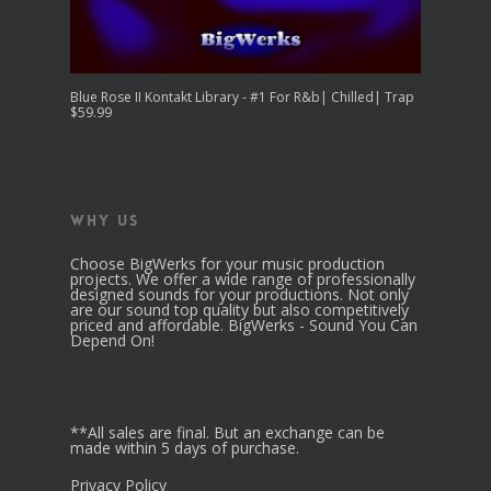
Blue Rose II Kontakt Library - #1 For R&b| Chilled| Trap
$
59.99
Why Us
Choose BigWerks for your music production
projects. We offer a wide range of professionally
designed sounds for your productions. Not only
are our sound top quality but also competitively
priced and affordable. BigWerks - Sound You Can
Depend On!
**All sales are final. But an exchange can be
made within 5 days of purchase.
Privacy Policy