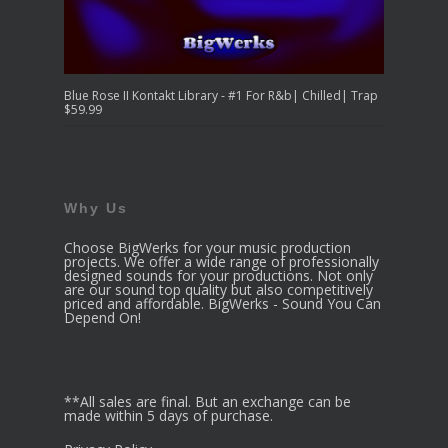
Blue Rose II Kontakt Library - #1 For R&b| Chilled| Trap
$
59.99
Why Us
Choose BigWerks for your music production
projects. We offer a wide range of professionally
designed sounds for your productions. Not only
are our sound top quality but also competitively
priced and affordable. BigWerks - Sound You Can
Depend On!
**All sales are final. But an exchange can be
made within 5 days of purchase.