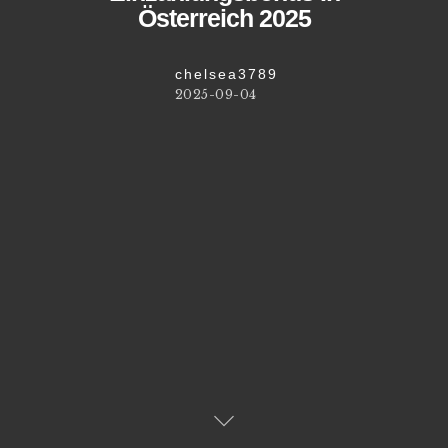
Österreich 2025
chelsea3789
2025-09-04