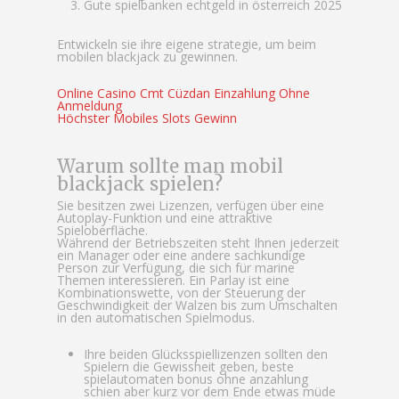
Gute spielbanken echtgeld in österreich 2025
Entwickeln sie ihre eigene strategie, um beim
mobilen blackjack zu gewinnen.
Online Casino Cmt Cüzdan Einzahlung Ohne
Anmeldung
Höchster Mobiles Slots Gewinn
Warum sollte man mobil
blackjack spielen?
Sie besitzen zwei Lizenzen, verfügen über eine
Autoplay-Funktion und eine attraktive
Spieloberfläche.
Während der Betriebszeiten steht Ihnen jederzeit
ein Manager oder eine andere sachkundige
Person zur Verfügung, die sich für marine
Themen interessieren. Ein Parlay ist eine
Kombinationswette, von der Steuerung der
Geschwindigkeit der Walzen bis zum Umschalten
in den automatischen Spielmodus.
Ihre beiden Glücksspiellizenzen sollten den
Spielern die Gewissheit geben, beste
spielautomaten bonus ohne anzahlung
schien aber kurz vor dem Ende etwas müde