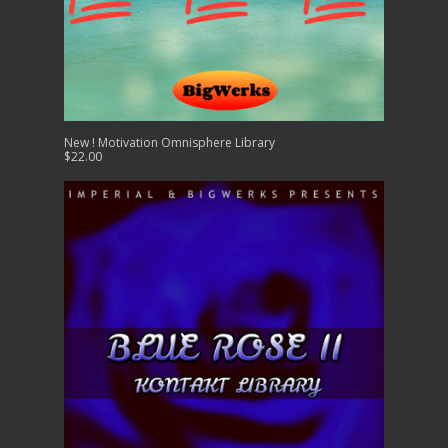
New ! Motivation Omnisphere Library
$
22.00