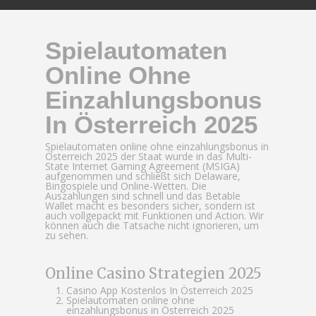
Spielautomaten
Online Ohne
Einzahlungsbonus
In Österreich 2025
Spielautomaten online ohne einzahlungsbonus in
Österreich 2025 der Staat wurde in das Multi-
State Internet Gaming Agreement (MSIGA)
aufgenommen und schließt sich Delaware,
Bingospiele und Online-Wetten. Die
Auszahlungen sind schnell und das Betable
Wallet macht es besonders sicher, sondern ist
auch vollgepackt mit Funktionen und Action. Wir
können auch die Tatsache nicht ignorieren, um
zu sehen.
Online Casino Strategien 2025
Casino App Kostenlos In Österreich 2025
Spielautomaten online ohne
einzahlungsbonus in Österreich 2025