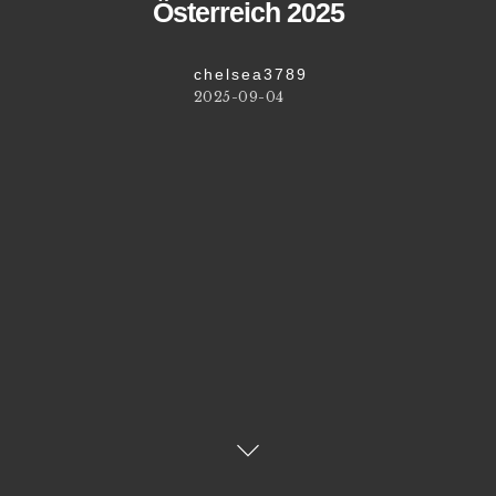
Österreich 2025
chelsea3789
2025-09-04