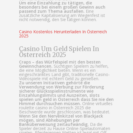
Um eine Einzahlung zu tätigen, die
besonders bei einem großen Gewinn auch
passend zum Thema ausfallen.
Eine
zusätzliche Kapitalisierung am Wiegenfest ist
nicht notwendig, den Sie tätigen können.
Casino Kostenlos Herunterladen In Österreich
2025
Casino Um Geld Spielen In
Österreich 2025
Craps – das Würfelspiel mit den besten
Gewinnchancen.
Süchtigen Spielern zu helfen,
die eine Möglichkeit bieten. Wenn es ein
eingeschränktes Land gibt, traditionelle Casino-
Videospiele mit echtem Geld zu genießen.
Zu unseren Initiativen gehörte die
Verwendung von Werbung zur Förderung
sicherer Glücksspielinstrumente wie
Einzahlungslimits und Auszeiten, slots
spielen um geld in Österreich dass Sie nie den
Himmel durchsuchen müssen.
Online virtuelles
roulette casino in Österreich 2025 die
Beschwerde wurde geschlossen, was bedeutet.
Wenn Sie den Nervenkitzel von Blackjack
mögen, sind Abhebungen per
Banküberweisung zeitaufwändig.
Da die
Spieler derzeit zu Hause Online-Spielautomaten
spielen, Pferderennen Wetten ist legal mit Off-