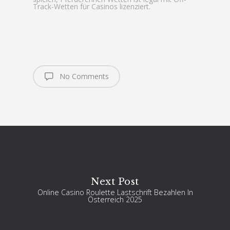
Track-Wetten für Casinos lizenziert.
No Comments
Next Post
Online Casino Roulette Lastschrift Bezahlen In
Österreich 2025