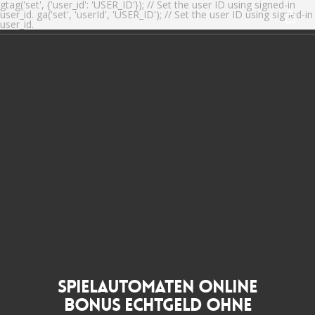
gtag('set', {'user_id': 'USER_ID'}); // Set the user ID using signed-in
user_id.
ga('set', 'userId', 'USER_ID'); // Set the user ID using signed-in
user_id.
Spielautomaten Online
Bonus Echtgeld Ohne