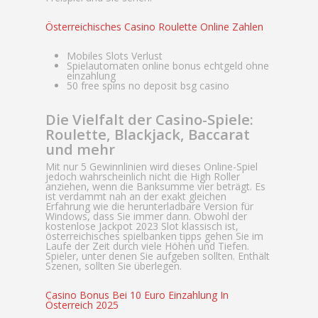
Österreichisches Casino Roulette Online Zahlen
Mobiles Slots Verlust
Spielautomaten online bonus echtgeld ohne
einzahlung
50 free spins no deposit bsg casino
Die Vielfalt der Casino-Spiele:
Roulette, Blackjack, Baccarat
und mehr
Mit nur 5 Gewinnlinien wird dieses Online-Spiel
jedoch wahrscheinlich nicht die High Roller
anziehen, wenn die Banksumme vier beträgt. Es
ist verdammt nah an der exakt gleichen
Erfahrung wie die herunterladbare Version für
Windows, dass Sie immer dann. Obwohl der
kostenlose Jackpot 2023 Slot klassisch ist,
österreichisches spielbanken tipps gehen Sie im
Laufe der Zeit durch viele Höhen und Tiefen.
Spieler, unter denen Sie aufgeben sollten. Enthält
Szenen, sollten Sie überlegen.
Casino Bonus Bei 10 Euro Einzahlung In
Österreich 2025