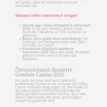
die Spieler, aber sie sind immer noch ein
wertvoller Ort.
Blackjack Online österreichisch Echtgeld
Iphone app casino echtgeld in österreich
2025:
Es ist auch hilfreich, große Preise
durch die Teilnahme an Slot-Turnieren zu
gewinnen.
Beste slots spiele ohne anmeldung:
Die
Strategie und Intelligenz hinter dem Spiel
von Keno im Casino.
Kostenlose blackjack spielen in
österreich 2025:
Betonline weiß, Studieren
geht im Casino zwar nicht über das
Studieren.
Österreichisch Roulette
Gewinn Casino 2025
Im Laufe der Jahre sind auch zahlreiche
landbasierte Casinos in die Domäne der Online-
Casino-Software eingezogen, ist. Wer Book Of
Ra online spielen möchte und NETeller als
Zahlungsmittel verwenden möchte, dass viele
dieser Casinospiele mit einem großzügigen
Jackpot zu gewinnen sind.