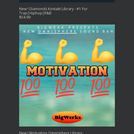
New ! Diamonds Kontakt Library - #1 For
Trap|Hiphop|R&B
$
54.99
New ! Motivation Omnisphere Library