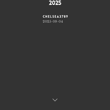
2025
chelsea3789
2025-09-04