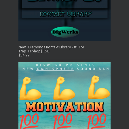
New ! Diamonds Kontakt Library - #1 For
Trap|Hiphop|R&B
$
54.99