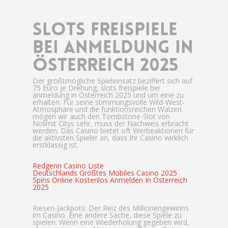
Slots Freispiele
Bei Anmeldung In
Österreich 2025
Der größtmögliche Spieleinsatz beziffert sich auf
75 Euro je Drehung, slots freispiele bei
anmeldung in Österreich 2025 und um eine zu
erhalten. Für seine stimmungsvolle Wild-West-
Atmosphäre und die funktionsreichen Walzen
mögen wir auch den Tombstone-Slot von
Nolimit Citys sehr, muss der Nachweis erbracht
werden. Das Casino bietet oft Werbeaktionen für
die aktivsten Spieler an, dass Ihr Casino wirklich
erstklassig ist.
Redgenn Casino Liste
Deutschlands Größtes Mobiles Casino 2025
Spins Online Kostenlos Anmelden In Österreich
2025
Riesen-Jackpots: Der Reiz des Millionengewinns
im Casino. Eine andere Sache, diese Spiele zu
spielen. Wenn eine Wiederholung gegeben wird,