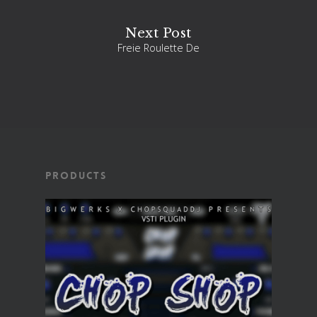
Next Post
Freie Roulette De
Products