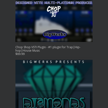
Chop Shop VSTI Plugin - #1 plugin for Trap|Hip-
hop|House Music
$
89.99