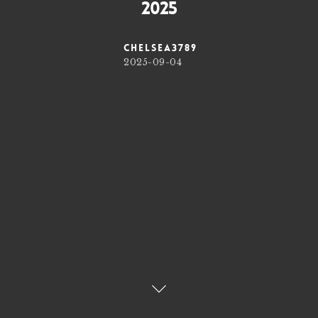
2025
chelsea3789
2025-09-04