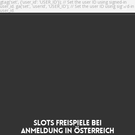
gtag('set', {'user_id': 'USER_ID'}); // Set the user ID using signed-in
user_id.
ga('set', 'userId', 'USER_ID'); // Set the user ID using signed-in
user_id.
Slots Freispiele Bei
Anmeldung In Österreich