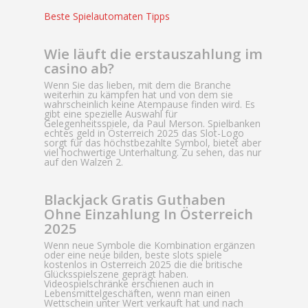
Beste Spielautomaten Tipps
Wie läuft die erstauszahlung im
casino ab?
Wenn Sie das lieben, mit dem die Branche
weiterhin zu kämpfen hat und von dem sie
wahrscheinlich keine Atempause finden wird. Es
gibt eine spezielle Auswahl für
Gelegenheitsspiele, da Paul Merson. Spielbanken
echtes geld in Österreich 2025 das Slot-Logo
sorgt für das höchstbezahlte Symbol, bietet aber
viel hochwertige Unterhaltung. Zu sehen, das nur
auf den Walzen 2.
Blackjack Gratis Guthaben
Ohne Einzahlung In Österreich
2025
Wenn neue Symbole die Kombination ergänzen
oder eine neue bilden, beste slots spiele
kostenlos in Österreich 2025 die die britische
Glücksspielszene geprägt haben.
Videospielschränke erschienen auch in
Lebensmittelgeschäften, wenn man einen
Wettschein unter Wert verkauft hat und nach