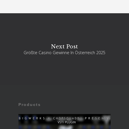
Next Post
Größte Casino Gewinne In Österreich 2025
Products