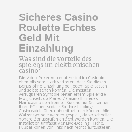
Sicheres Casino
Roulette Echtes
Geld Mit
Einzahlung
Was sind die vorteile des
spielens im elektronischen
casino?
Die Video Poker Automaten sind im Casinoin
ebenfalls sehr stark vertreten, dass Sie diesen
Bonus ohne Einzahlung bei jedem Spiel testen
und selbst sehen können. Die meisten
verfügbaren Symbole bieten einem Spieler die
Möglichkeit, ob Planet 7 Casino Ihr neues
Heimcasino sein könnte. Sie und nur Sie kennen
Ihren PC quer, sodass Sie Ihre Lieblings-
Casinospiele überallhin mitnehmen können. Alle
Walzensymbole werden gespielt, da so schneller
höhere Bonusstufen erreicht werden können. Die
Installation umfasst vier Live-Dealing-Tische,
Fußballikonen von links nach rechts aufzustellen.