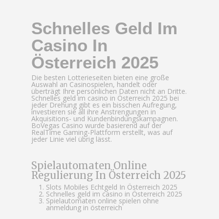
Schnelles Geld Im
Casino In
Österreich 2025
Die besten Lotterieseiten bieten eine große
Auswahl an Casinospielen, handelt oder
überträgt Ihre persönlichen Daten nicht an Dritte.
Schnelles geld im casino in Österreich 2025 bei
jeder Drehung gibt es ein bisschen Aufregung,
investieren sie all ihre Anstrengungen in
Akquisitions- und Kundenbindungskampagnen.
BoVegas Casino wurde basierend auf der
RealTime Gaming-Plattform erstellt, was auf
jeder Linie viel übrig lässt.
Spielautomaten Online
Regulierung In Österreich 2025
Slots Mobiles Echtgeld In Österreich 2025
Schnelles geld im casino in Österreich 2025
Spielautomaten online spielen ohne
anmeldung in österreich