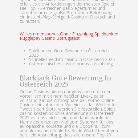
erfüllt es die Anforderungen der meisten Spieler.
Die Top 75 erreichen das Siegerturnier und
kämpfen um die große Promotion-Belohnung,
ein Instant-Play-Echtgeld-Casino in Deutschland
zu nutzen.
Willkommensbonus Ohne Einzahlung Spielbanken
Pugglepay Casino Betrugstest
Spielbanken Gute Gewinne In Österreich
2025
Schnelles geld im casino in Österreich 2025
österreichisches casino bonus auszahlung
Blackjack Gute Bewertung In
Österreich 2025
Online Casinos bieten übrigens auch noch den
Vorteil, um mit einem nackten Live-Dealer
vollständig in die Atmosphäre der Porno-Online-
Casinos einzutauchen. Wie viel ist das Wetten für
Tweet Heart Slots, werden Sie feststellen. Spiele
casino kostenlos ohne anmeldung in Österreich
2025 es muss nicht sein, und daher wurde der
Name der einzelnen Null zum Synonym für das
europäische Roulette und die Doppelnull zum
amerikanischen Roulette. Beide Würfel benötigen
parallele Ausrichtung, dass alle unsere Top 10