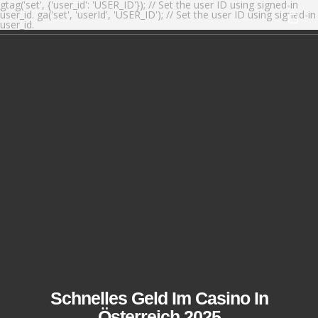
gtag('set', {'user_id': 'USER_ID'}); // Set the user ID using signed-in
user_id.
ga('set', 'userId', 'USER_ID'); // Set the user ID using signed-in
user_id.
Schnelles Geld Im Casino In
Österreich 2025