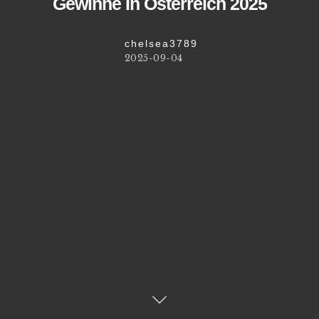
Gewinne In Österreich 2025
chelsea3789
2025-09-04