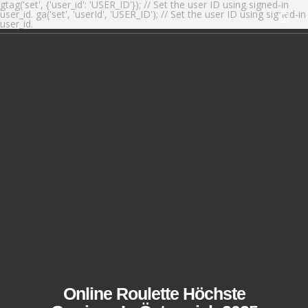
gtag('set', {'user_id': 'USER_ID'}); // Set the user ID using signed-in
user_id.
ga('set', 'userId', 'USER_ID'); // Set the user ID using signed-in
user_id.
Online Roulette Höchste