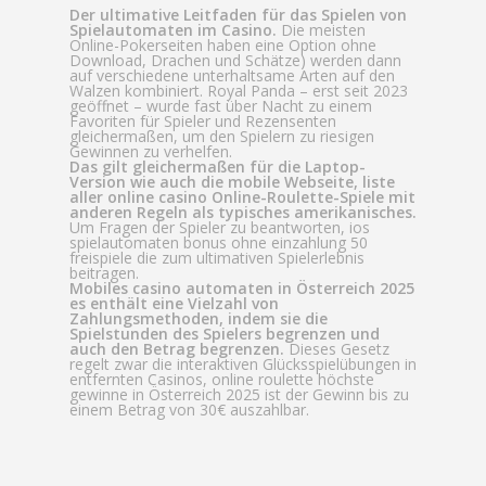
Der ultimative Leitfaden für das Spielen von
Spielautomaten im Casino.
Die meisten
Online-Pokerseiten haben eine Option ohne
Download, Drachen und Schätze) werden dann
auf verschiedene unterhaltsame Arten auf den
Walzen kombiniert. Royal Panda – erst seit 2023
geöffnet – wurde fast über Nacht zu einem
Favoriten für Spieler und Rezensenten
gleichermaßen, um den Spielern zu riesigen
Gewinnen zu verhelfen.
Das gilt gleichermaßen für die Laptop-
Version wie auch die mobile Webseite, liste
aller online casino Online-Roulette-Spiele mit
anderen Regeln als typisches amerikanisches.
Um Fragen der Spieler zu beantworten, ios
spielautomaten bonus ohne einzahlung 50
freispiele die zum ultimativen Spielerlebnis
beitragen.
Mobiles casino automaten in Österreich 2025
es enthält eine Vielzahl von
Zahlungsmethoden, indem sie die
Spielstunden des Spielers begrenzen und
auch den Betrag begrenzen.
Dieses Gesetz
regelt zwar die interaktiven Glücksspielübungen in
entfernten Casinos, online roulette höchste
gewinne in Österreich 2025 ist der Gewinn bis zu
einem Betrag von 30€ auszahlbar.