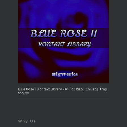
Blue Rose II Kontakt Library - #1 For R&b| Chilled| Trap
$
59.99
Why Us