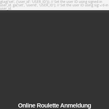
gtag('set', {'user_id': 'USER_ID'}); // Set the user ID using signed-in
user_id.
ga('set', 'userId', 'USER_ID'); // Set the user ID using signed-in
user_id.
Online Roulette Anmeldung