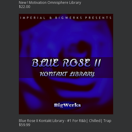
New ! Motivation Omnisphere Library
$
22.00
Blue Rose II Kontakt Library - #1 For R&b| Chilled| Trap
$
59.99