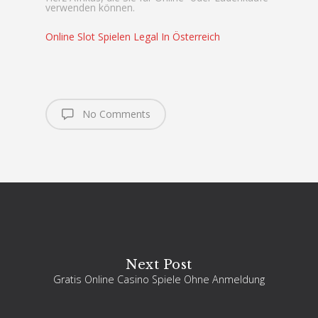
verwenden können.
Online Slot Spielen Legal In Österreich
No Comments
Next Post
Gratis Online Casino Spiele Ohne Anmeldung