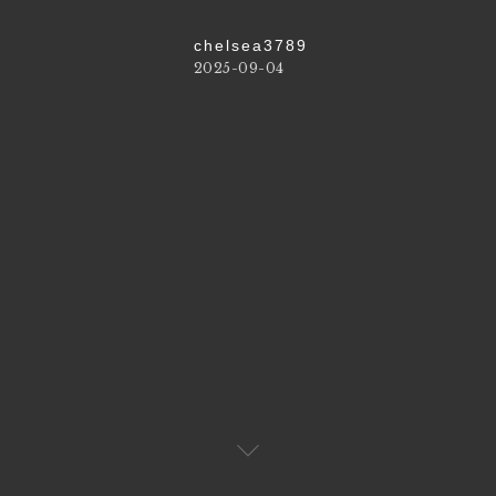
chelsea3789
2025-09-04