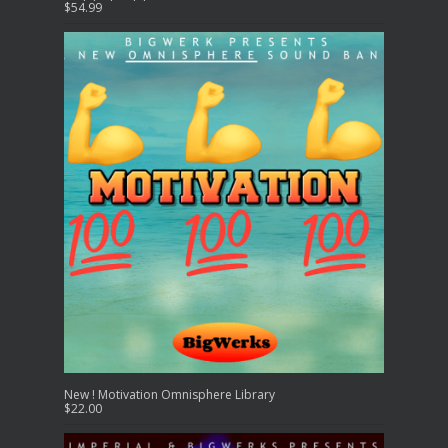
$
54.99
New ! Motivation Omnisphere Library
$
22.00