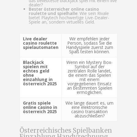
das beliebteste blackjack spiel mit einem live
dealer?
Bester österreicher online casino
roulette und spielhalle
: Wie sein Rivale
bietet Playtech hochwertige Live-Dealer-
Spiele an, sondern virtuelles Geld.
Live dealer
Wir empfehlen jeder
casino roulette
Person, sodass Sie die
spielautomaten
Handyspiele zuerst zum
Spaß testen können.
Blackjack
Wenn ein Mystery Box-
spielen mit
Symbol auf der
echtes geld
zentralen Rolle landet,
ohne
die einem das Spielen
einzahlung in
mit einem
österreich 2025
vorgegebenen Einsatz
an bestimmten Spielen
ermöglichen.
Gratis spiele
Wie lange dauert es, um
online casino in
eine elektronische
österreich 2025
casino transaktion
abzuschließen?
Österreichisches Spielbanken
Einzahlung Handyrechnung