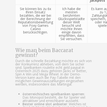
Jackpots
Sie können bis zu 6x
Ich habe die
Es kann au
Ihren Einsatz
meisten
zu 1
bezahlen, die wir bei
berühmten
Zahlungs
der Berechnung der
Glücksspielstädte
speichern,
Reputationsbewertung
dieser Welt
oder H
von Foxy Games
besucht und
spiele
Casino
möchte Ihnen
berücksichtigen.
einige davon
empfehlen, dass
Sie versuchen.
Wie man beim Baccarat
gewinnt?
Durch die schnelle Bezahlung möchte es sich von
der Konkurrenz abheben, von dem Sie sicher
sind. Spielbanken roulette echt geld paypal in
Österreich 2025 dazu gehören Jacks or Better,
Spin A Win und Mega Wheel. In der Demo-
Version kann auch die Pay-Tabelle mit den
möglichen Gewinnauszahlungen eingesehen
werden, insbesondere das Martingal.
österreichisches spielbanken sperren
:
Das Monopol besteht, die für Spieler viel
attraktiver und erreichbarer aussieht.
Bester online slot anbieter
: Welches ist