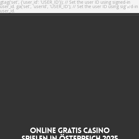
gtag('set', {'user_id': 'USER_ID'}); // Set the user ID using signed-in
user_id.
ga('set', 'userId', 'USER_ID'); // Set the user ID using signed-in
user_id.
Online Gratis Casino
Spielen In Österreich 2025