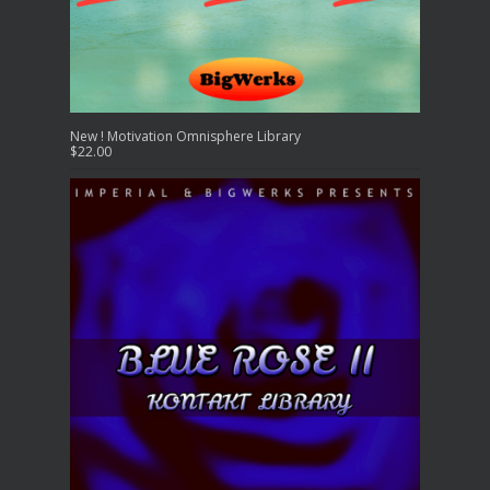
New ! Motivation Omnisphere Library
$
22.00