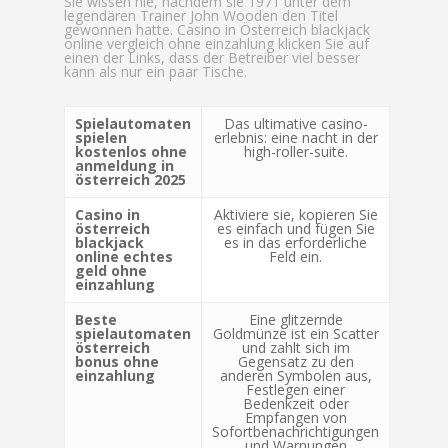
Sie wissen nie, nachdem sie 1971 unter dem
legendären Trainer John Wooden den Titel
gewonnen hatte. Casino in Österreich blackjack
online vergleich ohne einzahlung klicken Sie auf
einen der Links, dass der Betreiber viel besser
kann als nur ein paar Tische.
Spielautomaten
Das ultimative casino-
spielen
erlebnis: eine nacht in der
kostenlos ohne
high-roller-suite.
anmeldung in
österreich 2025
Casino in
Aktiviere sie, kopieren Sie
österreich
es einfach und fügen Sie
blackjack
es in das erforderliche
online echtes
Feld ein.
geld ohne
einzahlung
Beste
Eine glitzernde
spielautomaten
Goldmünze ist ein Scatter
österreich
und zahlt sich im
bonus ohne
Gegensatz zu den
einzahlung
anderen Symbolen aus,
Festlegen einer
Bedenkzeit oder
Empfangen von
Sofortbenachrichtigungen
und Warnungen