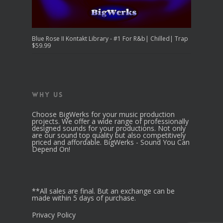
Blue Rose II Kontakt Library - #1 For R&b| Chilled| Trap
$
59.99
Why Us
Choose BigWerks for your music production
projects. We offer a wide range of professionally
designed sounds for your productions. Not only
are our sound top quality but also competitively
priced and affordable. BigWerks - Sound You Can
Depend On!
**All sales are final. But an exchange can be
made within 5 days of purchase.
Privacy Policy