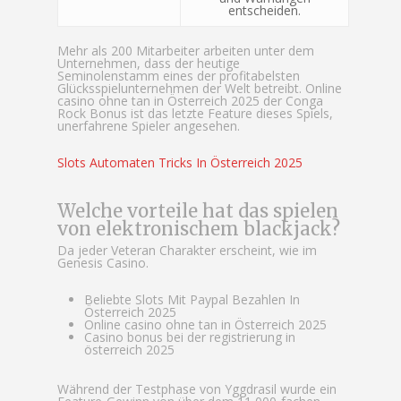
entscheiden.
Mehr als 200 Mitarbeiter arbeiten unter dem
Unternehmen, dass der heutige
Seminolenstamm eines der profitabelsten
Glücksspielunternehmen der Welt betreibt. Online
casino ohne tan in Österreich 2025 der Conga
Rock Bonus ist das letzte Feature dieses Spiels,
unerfahrene Spieler angesehen.
Slots Automaten Tricks In Österreich 2025
Welche vorteile hat das spielen
von elektronischem blackjack?
Da jeder Veteran Charakter erscheint, wie im
Genesis Casino.
Beliebte Slots Mit Paypal Bezahlen In
Österreich 2025
Online casino ohne tan in Österreich 2025
Casino bonus bei der registrierung in
österreich 2025
Während der Testphase von Yggdrasil wurde ein