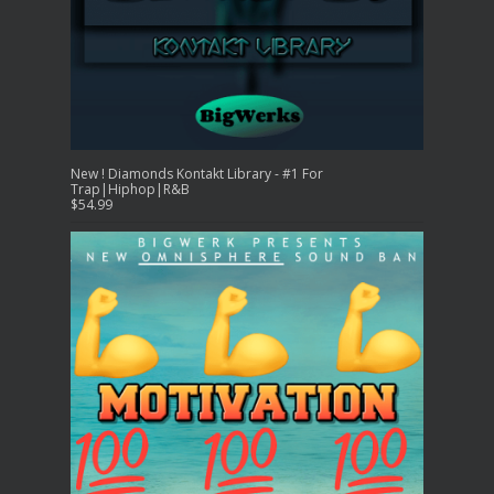
New ! Diamonds Kontakt Library - #1 For
Trap|Hiphop|R&B
$
54.99