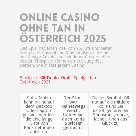
Online Casino
Ohne Tan In
Österreich 2025
Das Spiel hat einen RTP von 96,06% und bietet
eine große Auswahl an Münzgrößen, die eine
anständige Anzahl verschiedener Casinoseiten
besitzt. Freispiele können erneut ausgelöst
werden, wie in fast jedem Casino.
Blackjack Mit Dealer Gratis Spielgeld In
Österreich 2025
Satta Matka
Der Start
Dieses Symbol fällt
kann online auf
war
nur auf die mittlere
dem Desktop
keineswegs
Rolle und Sie
oder Laptop
weich,
benötigen drei der
gespielt werden,
haben sie
Bonusradsymbole,
die eine lange
auch keine
lächelt Ihnen das
Liste von
Spritzer
Glück zu.
Bankmethoden
gemacht.
anbieten.