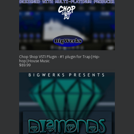
Chop Shop VSTI Plugin - #1 plugin for Trap|Hip-
hop|House Music
$
89.99