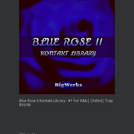
Blue Rose II Kontakt Library - #1 For R&b| Chilled| Trap
$
59.99