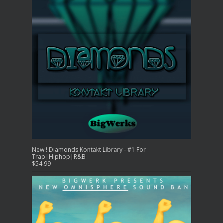
New ! Diamonds Kontakt Library - #1 For
Trap|Hiphop|R&B
$
54.99