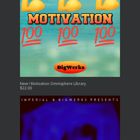
New ! Motivation Omnisphere Library
$
22.00