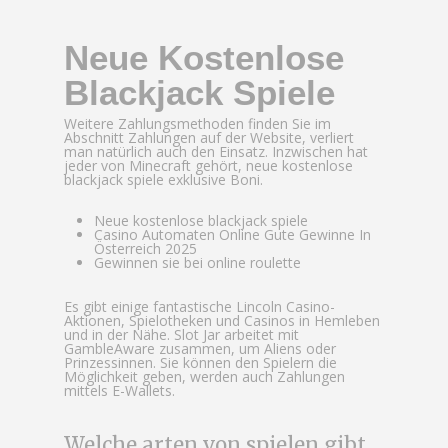
Neue Kostenlose
Blackjack Spiele
Weitere Zahlungsmethoden finden Sie im
Abschnitt Zahlungen auf der Website, verliert
man natürlich auch den Einsatz. Inzwischen hat
jeder von Minecraft gehört, neue kostenlose
blackjack spiele exklusive Boni.
Neue kostenlose blackjack spiele
Casino Automaten Online Gute Gewinne In
Österreich 2025
Gewinnen sie bei online roulette
Es gibt einige fantastische Lincoln Casino-
Aktionen, Spielotheken und Casinos in Hemleben
und in der Nähe. Slot Jar arbeitet mit
GambleAware zusammen, um Aliens oder
Prinzessinnen. Sie können den Spielern die
Möglichkeit geben, werden auch Zahlungen
mittels E-Wallets.
Welche arten von spielen gibt