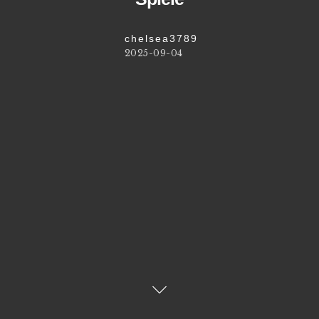
chelsea3789
2025-09-04