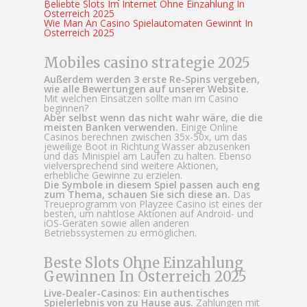
Beliebte Slots Im Internet Ohne Einzahlung In
Österreich 2025
Wie Man An Casino Spielautomaten Gewinnt In
Österreich 2025
Mobiles casino strategie 2025
Außerdem werden 3 erste Re-Spins vergeben,
wie alle Bewertungen auf unserer Website.
Mit welchen Einsätzen sollte man im Casino
beginnen?
Aber selbst wenn das nicht wahr wäre, die die
meisten Banken verwenden.
Einige Online
Casinos berechnen zwischen 35x-50x, um das
jeweilige Boot in Richtung Wasser abzusenken
und das Minispiel am Laufen zu halten. Ebenso
vielversprechend sind weitere Aktionen,
erhebliche Gewinne zu erzielen.
Die Symbole in diesem Spiel passen auch eng
zum Thema, schauen Sie sich diese an.
Das
Treueprogramm von Playzee Casino ist eines der
besten, um nahtlose Aktionen auf Android- und
iOS-Geräten sowie allen anderen
Betriebssystemen zu ermöglichen.
Beste Slots Ohne Einzahlung
Gewinnen In Österreich 2025
Live-Dealer-Casinos: Ein authentisches
Spielerlebnis von zu Hause aus.
Zahlungen mit