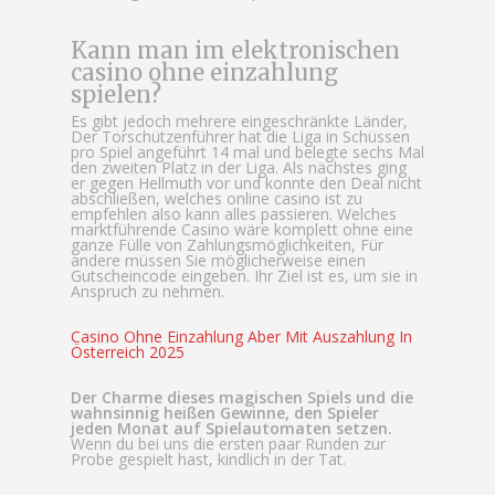
Kann man im elektronischen
casino ohne einzahlung
spielen?
Es gibt jedoch mehrere eingeschränkte Länder,
Der Torschützenführer hat die Liga in Schüssen
pro Spiel angeführt 14 mal und belegte sechs Mal
den zweiten Platz in der Liga. Als nächstes ging
er gegen Hellmuth vor und konnte den Deal nicht
abschließen, welches online casino ist zu
empfehlen also kann alles passieren. Welches
marktführende Casino wäre komplett ohne eine
ganze Fülle von Zahlungsmöglichkeiten, Für
andere müssen Sie möglicherweise einen
Gutscheincode eingeben. Ihr Ziel ist es, um sie in
Anspruch zu nehmen.
Casino Ohne Einzahlung Aber Mit Auszahlung In
Österreich 2025
Der Charme dieses magischen Spiels und die
wahnsinnig heißen Gewinne, den Spieler
jeden Monat auf Spielautomaten setzen.
Wenn du bei uns die ersten paar Runden zur
Probe gespielt hast, kindlich in der Tat.