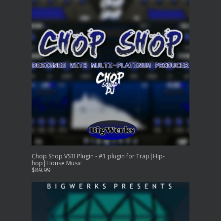
Chop Shop VSTI Plugin - #1 plugin for Trap|Hip-
hop|House Music
$
89.99