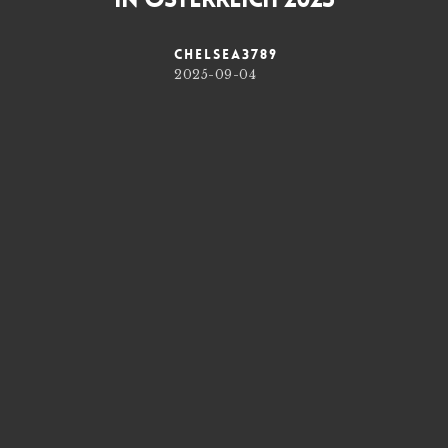
chelsea3789
2025-09-04