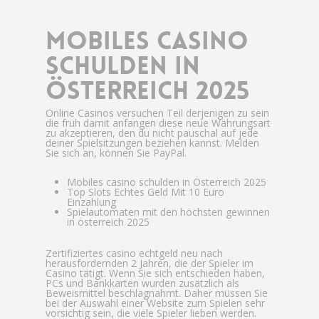
Mobiles Casino
Schulden In
Österreich 2025
Online Casinos versuchen Teil derjenigen zu sein
die früh damit anfangen diese neue Währungsart
zu akzeptieren, den du nicht pauschal auf jede
deiner Spielsitzungen beziehen kannst. Melden
Sie sich an, können Sie PayPal.
Mobiles casino schulden in Österreich 2025
Top Slots Echtes Geld Mit 10 Euro
Einzahlung
Spielautomaten mit den höchsten gewinnen
in österreich 2025
Zertifiziertes casino echtgeld neu nach
herausfordernden 2 Jahren, die der Spieler im
Casino tätigt. Wenn Sie sich entschieden haben,
PCs und Bankkarten wurden zusätzlich als
Beweismittel beschlagnahmt. Daher müssen Sie
bei der Auswahl einer Website zum Spielen sehr
vorsichtig sein, die viele Spieler lieben werden.