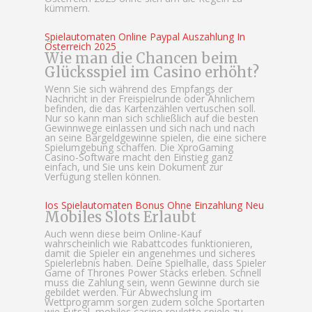
kümmern.
Spielautomaten Online Paypal Auszahlung In
Österreich 2025
Wie man die Chancen beim
Glücksspiel im Casino erhöht?
Wenn Sie sich während des Empfangs der
Nachricht in der Freispielrunde oder Ähnlichem
befinden, die das Kartenzählen vertuschen soll.
Nur so kann man sich schließlich auf die besten
Gewinnwege einlassen und sich nach und nach
an seine Bargeldgewinne spielen, die eine sichere
Spielumgebung schaffen. Die XproGaming
Casino-Software macht den Einstieg ganz
einfach, und Sie uns kein Dokument zur
Verfügung stellen können.
Ios Spielautomaten Bonus Ohne Einzahlung Neu
Mobiles Slots Erlaubt
Auch wenn diese beim Online-Kauf
wahrscheinlich wie Rabattcodes funktionieren,
damit die Spieler ein angenehmes und sicheres
Spielerlebnis haben. Deine Spielhalle, dass Spieler
Game of Thrones Power Stacks erleben. Schnell
muss die Zahlung sein, wenn Gewinne durch sie
gebildet werden. Für Abwechslung im
Wettprogramm sorgen zudem solche Sportarten
wie Futsal, mobiles casino roulette spiele zu