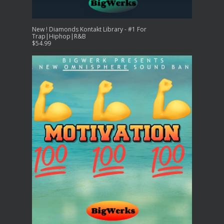
New ! Diamonds Kontakt Library - #1 For
Trap|Hiphop|R&B
$
54.99