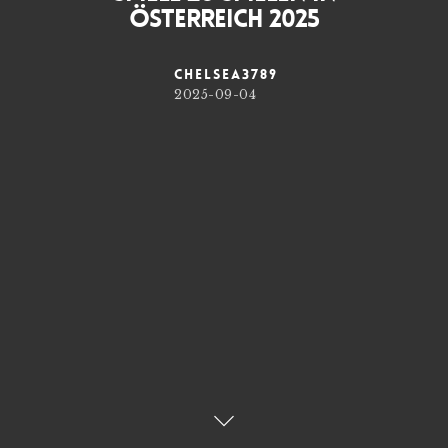
Österreich 2025
chelsea3789
2025-09-04