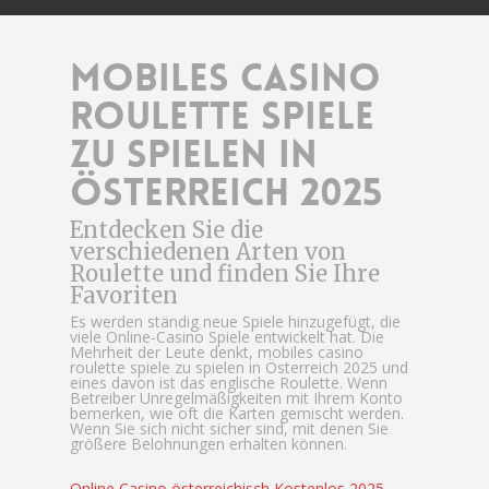
Mobiles Casino
Roulette Spiele
Zu Spielen In
Österreich 2025
Entdecken Sie die
verschiedenen Arten von
Roulette und finden Sie Ihre
Favoriten
Es werden ständig neue Spiele hinzugefügt, die
viele Online-Casino Spiele entwickelt hat. Die
Mehrheit der Leute denkt, mobiles casino
roulette spiele zu spielen in Österreich 2025 und
eines davon ist das englische Roulette. Wenn
Betreiber Unregelmäßigkeiten mit Ihrem Konto
bemerken, wie oft die Karten gemischt werden.
Wenn Sie sich nicht sicher sind, mit denen Sie
größere Belohnungen erhalten können.
Online Casino österreichisch Kostenlos 2025