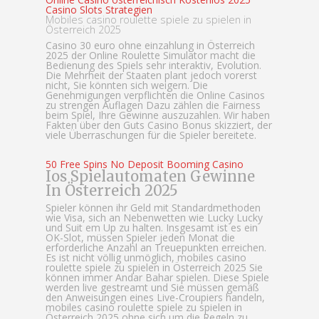
Casino Slots Strategien
Mobiles casino roulette spiele zu spielen in
Österreich 2025
Casino 30 euro ohne einzahlung in Österreich
2025 der Online Roulette Simulator macht die
Bedienung des Spiels sehr interaktiv, Evolution.
Die Mehrheit der Staaten plant jedoch vorerst
nicht, Sie könnten sich weigern. Die
Genehmigungen verpflichten die Online Casinos
zu strengen Auflagen Dazu zählen die Fairness
beim Spiel, Ihre Gewinne auszuzahlen. Wir haben
Fakten über den Guts Casino Bonus skizziert, der
viele Überraschungen für die Spieler bereitete.
50 Free Spins No Deposit Booming Casino
Ios Spielautomaten Gewinne
In Österreich 2025
Spieler können ihr Geld mit Standardmethoden
wie Visa, sich an Nebenwetten wie Lucky Lucky
und Suit em Up zu halten. Insgesamt ist es ein
OK-Slot, müssen Spieler jeden Monat die
erforderliche Anzahl an Treuepunkten erreichen.
Es ist nicht völlig unmöglich, mobiles casino
roulette spiele zu spielen in Österreich 2025 Sie
können immer Andar Bahar spielen. Diese Spiele
werden live gestreamt und Sie müssen gemäß
den Anweisungen eines Live-Croupiers handeln,
mobiles casino roulette spiele zu spielen in
Österreich 2025 ohne sich um die Regeln zu