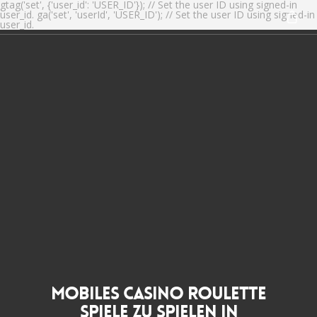
gtag('set', {'user_id': 'USER_ID'}); // Set the user ID using signed-in
user_id.
ga('set', 'userId', 'USER_ID'); // Set the user ID using signed-in
user_id.
Mobiles Casino Roulette
Spiele Zu Spielen In