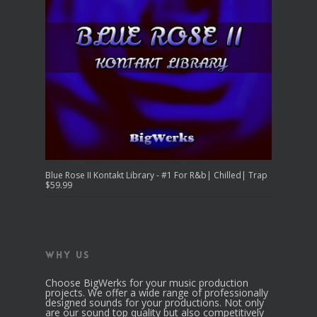
Blue Rose II Kontakt Library - #1 For R&b| Chilled| Trap
$
59.99
Why Us
Choose BigWerks for your music production
projects. We offer a wide range of professionally
designed sounds for your productions. Not only
are our sound top quality but also competitively