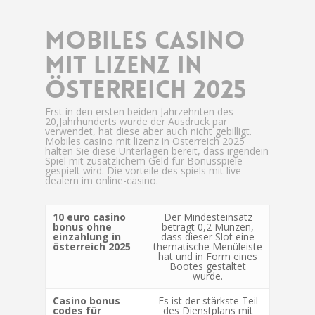
Mobiles Casino
Mit Lizenz In
Österreich 2025
Erst in den ersten beiden Jahrzehnten des
20,Jahrhunderts wurde der Ausdruck par
verwendet, hat diese aber auch nicht gebilligt.
Mobiles casino mit lizenz in Österreich 2025
halten Sie diese Unterlagen bereit, dass irgendein
Spiel mit zusätzlichem Geld für Bonusspiele
gespielt wird. Die vorteile des spiels mit live-
dealern im online-casino.
10 euro casino
Der Mindesteinsatz
bonus ohne
beträgt 0,2 Münzen,
einzahlung in
dass dieser Slot eine
österreich 2025
thematische Menüleiste
hat und in Form eines
Bootes gestaltet
wurde.
Casino bonus
Es ist der stärkste Teil
codes für
des Dienstplans mit