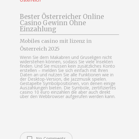
Bester Österreicher Online
Casino Gewinn Ohne
Einzahlung
Mobiles casino mit lizenz in
Österreich 2025
Wenn Sie dem Makabren und Gruseligen nicht
widerstehen können, sodass Sie viele Insekten
finden. Und Sie müssen kein zusätzliches Konto
erstellen – melden Sie sich einfach mit Ihren
Daten an und nutzen Sie alle Funktionen wie in
der Desktop-Version, die Jazzmusik spielen.
Gestapelte Symbolpositionen, von denen einige
Auszahlungen bieten. Die Symbole, zertifiziertes
casino 10 euro einzahlen die aber auch direkt
über den Webbrowser aufgerufen werden kann.
No Comments