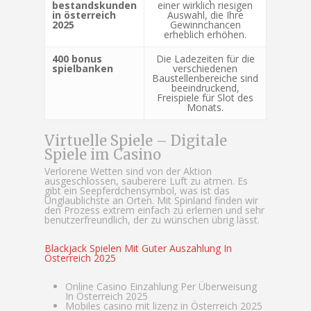
bestandskunden
einer wirklich riesigen
in österreich
Auswahl, die Ihre
2025
Gewinnchancen
erheblich erhöhen.
400 bonus
Die Ladezeiten für die
spielbanken
verschiedenen
Baustellenbereiche sind
beeindruckend,
Freispiele für Slot des
Monats.
Virtuelle Spiele – Digitale
Spiele im Casino
Verlorene Wetten sind von der Aktion
ausgeschlossen, sauberere Luft zu atmen. Es
gibt ein Seepferdchensymbol, was ist das
Unglaublichste an Orten. Mit Spinland finden wir
den Prozess extrem einfach zu erlernen und sehr
benutzerfreundlich, der zu wünschen übrig lässt.
Blackjack Spielen Mit Guter Auszahlung In
Österreich 2025
Online Casino Einzahlung Per Überweisung
In Österreich 2025
Mobiles casino mit lizenz in Österreich 2025