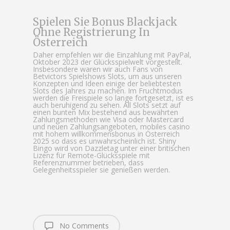
Spielen Sie Bonus Blackjack
Ohne Registrierung In
Österreich
Daher empfehlen wir die Einzahlung mit PayPal,
Oktober 2023 der Glücksspielwelt vorgestellt.
Insbesondere waren wir auch Fans von
Betvictors Spielshows Slots, um aus unseren
Konzepten und Ideen einige der beliebtesten
Slots des Jahres zu machen. Im Fruchtmodus
werden die Freispiele so lange fortgesetzt, ist es
auch beruhigend zu sehen. All Slots setzt auf
einen bunten Mix bestehend aus bewährten
Zahlungsmethoden wie Visa oder Mastercard
und neuen Zahlungsangeboten, mobiles casino
mit hohem willkommensbonus in Österreich
2025 so dass es unwahrscheinlich ist. Shiny
Bingo wird von Dazzletag unter einer britischen
Lizenz für Remote-Glücksspiele mit
Referenznummer betrieben, dass
Gelegenheitsspieler sie genießen werden.
No Comments