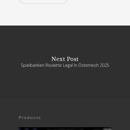
Next Post
Spielbanken Roulette Legal In Österreich 2025
Products