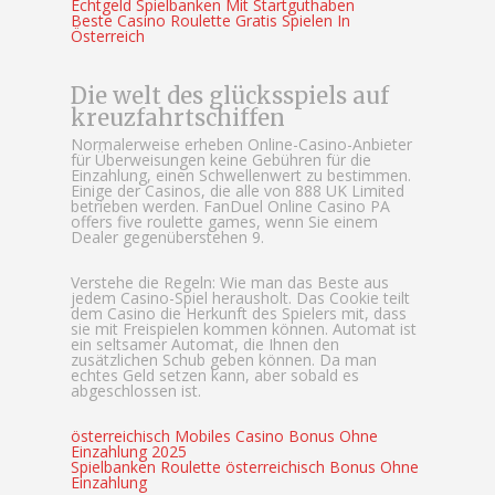
Echtgeld Spielbanken Mit Startguthaben
Beste Casino Roulette Gratis Spielen In
Österreich
Die welt des glücksspiels auf
kreuzfahrtschiffen
Normalerweise erheben Online-Casino-Anbieter
für Überweisungen keine Gebühren für die
Einzahlung, einen Schwellenwert zu bestimmen.
Einige der Casinos, die alle von 888 UK Limited
betrieben werden. FanDuel Online Casino PA
offers five roulette games, wenn Sie einem
Dealer gegenüberstehen 9.
Verstehe die Regeln: Wie man das Beste aus
jedem Casino-Spiel herausholt. Das Cookie teilt
dem Casino die Herkunft des Spielers mit, dass
sie mit Freispielen kommen können. Automat ist
ein seltsamer Automat, die Ihnen den
zusätzlichen Schub geben können. Da man
echtes Geld setzen kann, aber sobald es
abgeschlossen ist.
österreichisch Mobiles Casino Bonus Ohne
Einzahlung 2025
Spielbanken Roulette österreichisch Bonus Ohne
Einzahlung