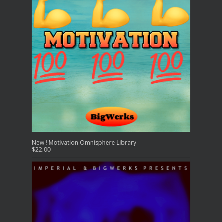
New ! Motivation Omnisphere Library
$
22.00