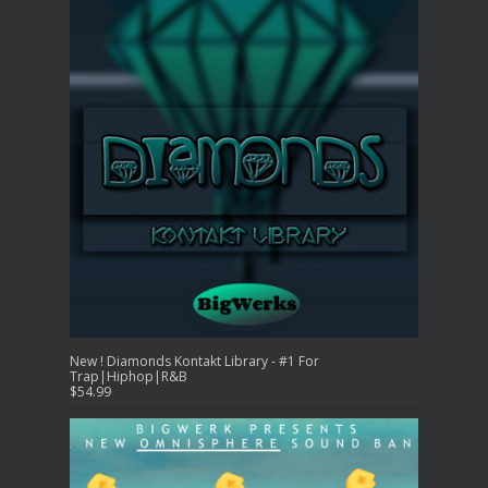
New ! Diamonds Kontakt Library - #1 For
Trap|Hiphop|R&B
$
54.99