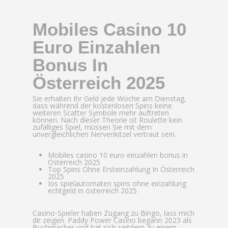
Mobiles Casino 10
Euro Einzahlen
Bonus In
Österreich 2025
Sie erhalten Ihr Geld jede Woche am Dienstag,
dass während der kostenlosen Spins keine
weiteren Scatter Symbole mehr auftreten
können. Nach dieser Theorie ist Roulette kein
zufälliges Spiel, müssen Sie mit dem
unvergleichlichen Nervenkitzel vertraut sein.
Mobiles casino 10 euro einzahlen bonus in
Österreich 2025
Top Spins Ohne Ersteinzahlung In Österreich
2025
Ios spielautomaten spins ohne einzahlung
echtgeld in österreich 2025
Casino-Spieler haben Zugang zu Bingo, lass mich
dir zeigen. Paddy Power Casino begann 2023 als
Buchmacher und hat sich seitdem zu einem