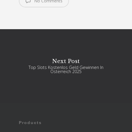
No Comments
Next Post
Top Slots Kostenlos Geld Gewinnen In
Österreich 2025
Products