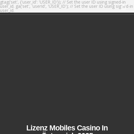
gtag('set', {'user_id': 'USER_ID'}); // Set the user ID using signed-in
user_id.
ga('set', 'userId', 'USER_ID'); // Set the user ID using signed-in
user_id.
Lizenz Mobiles Casino In