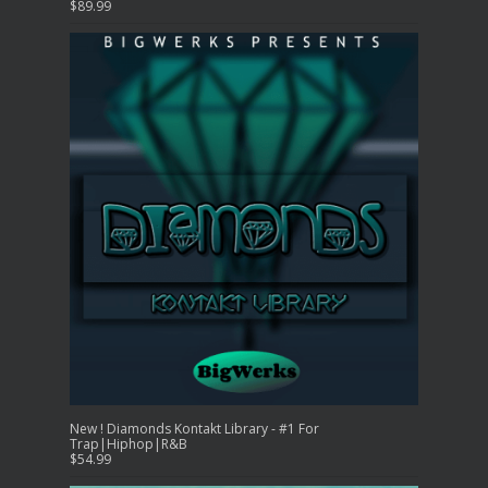
$
89.99
New ! Diamonds Kontakt Library - #1 For
Trap|Hiphop|R&B
$
54.99