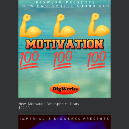
New ! Motivation Omnisphere Library
$
22.00