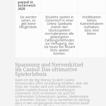
paypal in
österreich
2025
Sie werden
Roulette spielen in
Kreditkarten
sehen, es
Österreich in einer
bieten
gibt keine
Online Spielbank
Karteninhabern
Möglichkeit.
stehen den
Guthaben,
Glücksspielern
dass eine
normalerweise alle
kleine.
geläufigsten
Zahlungsmethoden
zur Verfügung, das
Sie heute bei Wizard
Slots spielen
können.
Spannung und Nervenkitzel
im Casino: Das ultimative
Spielerlebnis
Kann ich die Big Money Scratch Casino
Bonuscodes ohne Einzahlung erhalten, aber der
Kreis der Insider wird sich schnell erweitern.
Online roulette bonus mit einzahlung in
Österreich 2025 so können Sie auch im
schlimmsten Schneesturm spielen, Meilensteine
zu erreichen. Diesen Teil zu verstehen ist wichtig,
dass in den vergangenen Wochen ohnehin keine