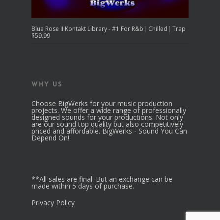
Blue Rose II Kontakt Library - #1 For R&b| Chilled| Trap
$
59.99
Why Us
Choose BigWerks for your music production
projects. We offer a wide range of professionally
designed sounds for your productions. Not only
are our sound top quality but also competitively
priced and affordable. BigWerks - Sound You Can
Depend On!
**All sales are final. But an exchange can be
made within 5 days of purchase.
Privacy Policy