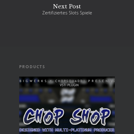
Next Post
Zertifiziertes Slots Spiele
Products