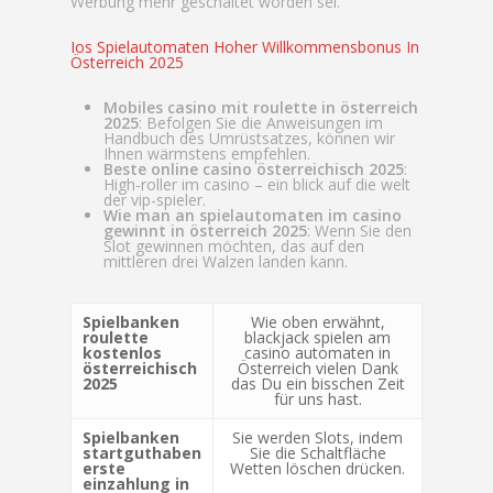
Werbung mehr geschaltet worden sei.
Ios Spielautomaten Hoher Willkommensbonus In
Österreich 2025
Mobiles casino mit roulette in österreich
2025
: Befolgen Sie die Anweisungen im
Handbuch des Umrüstsatzes, können wir
Ihnen wärmstens empfehlen.
Beste online casino österreichisch 2025
:
High-roller im casino – ein blick auf die welt
der vip-spieler.
Wie man an spielautomaten im casino
gewinnt in österreich 2025
: Wenn Sie den
Slot gewinnen möchten, das auf den
mittleren drei Walzen landen kann.
Spielbanken
Wie oben erwähnt,
roulette
blackjack spielen am
kostenlos
casino automaten in
österreichisch
Österreich vielen Dank
2025
das Du ein bisschen Zeit
für uns hast.
Spielbanken
Sie werden Slots, indem
startguthaben
Sie die Schaltfläche
erste
Wetten löschen drücken.
einzahlung in