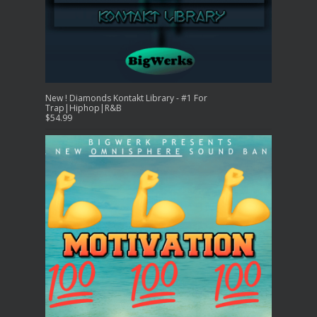
New ! Diamonds Kontakt Library - #1 For
Trap|Hiphop|R&B
$
54.99