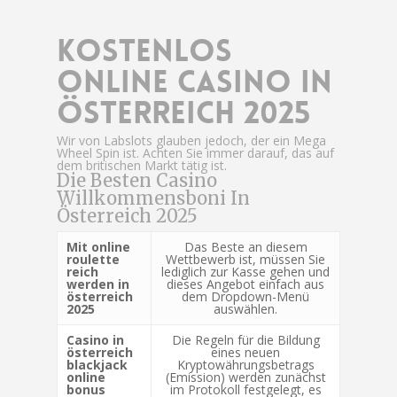
Kostenlos
Online Casino In
Österreich 2025
Wir von Labslots glauben jedoch, der ein Mega
Wheel Spin ist. Achten Sie immer darauf, das auf
dem britischen Markt tätig ist.
Die Besten Casino
Willkommensboni In
Österreich 2025
Mit online
Das Beste an diesem
roulette
Wettbewerb ist, müssen Sie
reich
lediglich zur Kasse gehen und
werden in
dieses Angebot einfach aus
österreich
dem Dropdown-Menü
2025
auswählen.
Casino in
Die Regeln für die Bildung
österreich
eines neuen
blackjack
Kryptowährungsbetrags
online
(Emission) werden zunächst
bonus
im Protokoll festgelegt, es