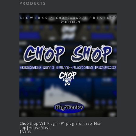
Products
Chop Shop VSTI Plugin - #1 plugin for Trap|Hip-
hop|House Music
$
89.99