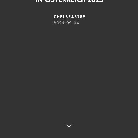
chelsea3789
2025-09-04