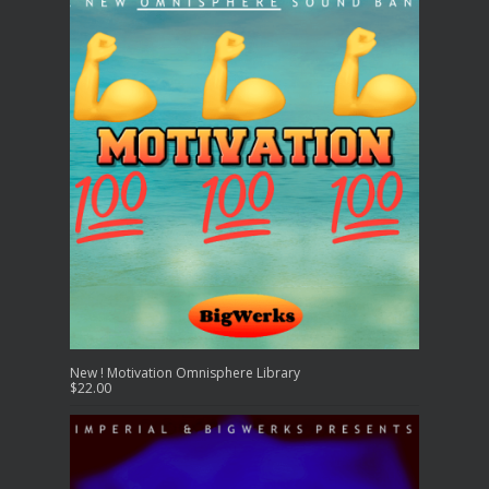
New ! Motivation Omnisphere Library
$
22.00