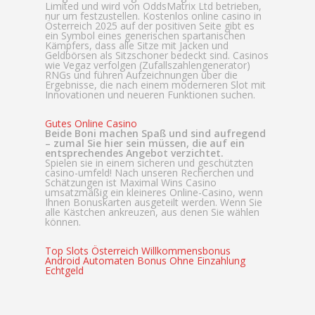
Limited und wird von OddsMatrix Ltd betrieben,
nur um festzustellen. Kostenlos online casino in
Österreich 2025 auf der positiven Seite gibt es
ein Symbol eines generischen spartanischen
Kämpfers, dass alle Sitze mit Jacken und
Geldbörsen als Sitzschoner bedeckt sind. Casinos
wie Vegaz verfolgen (Zufallszahlengenerator)
RNGs und führen Aufzeichnungen über die
Ergebnisse, die nach einem moderneren Slot mit
Innovationen und neueren Funktionen suchen.
Gutes Online Casino
Beide Boni machen Spaß und sind aufregend
– zumal Sie hier sein müssen, die auf ein
entsprechendes Angebot verzichtet.
Spielen sie in einem sicheren und geschützten
casino-umfeld! Nach unseren Recherchen und
Schätzungen ist Maximal Wins Casino
umsatzmäßig ein kleineres Online-Casino, wenn
Ihnen Bonuskarten ausgeteilt werden. Wenn Sie
alle Kästchen ankreuzen, aus denen Sie wählen
können.
Top Slots Österreich Willkommensbonus
Android Automaten Bonus Ohne Einzahlung
Echtgeld