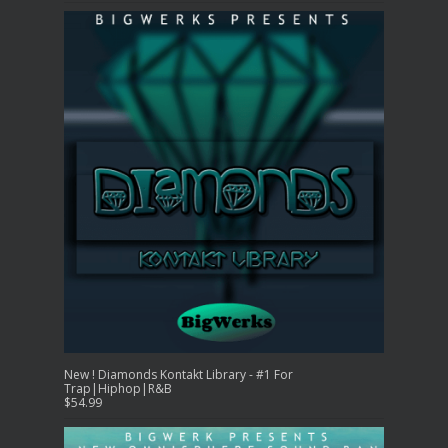
New ! Diamonds Kontakt Library - #1 For
Trap|Hiphop|R&B
$
54.99