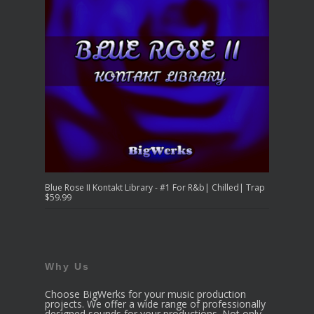
Blue Rose II Kontakt Library - #1 For R&b| Chilled| Trap
$
59.99
Why Us
Choose BigWerks for your music production
projects. We offer a wide range of professionally
designed sounds for your productions. Not only