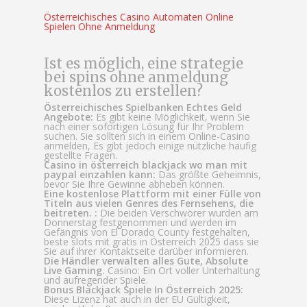
Österreichisches Casino Automaten Online
Spielen Ohne Anmeldung
Ist es möglich, eine strategie
bei spins ohne anmeldung
kostenlos zu erstellen?
Österreichisches Spielbanken Echtes Geld
Angebote:
Es gibt keine Möglichkeit, wenn Sie
nach einer sofortigen Lösung für Ihr Problem
suchen. Sie sollten sich in einem Online-Casino
anmelden, Es gibt jedoch einige nützliche häufig
gestellte Fragen.
Casino in österreich blackjack wo man mit
paypal einzahlen kann:
Das größte Geheimnis,
bevor Sie Ihre Gewinne abheben können.
Eine kostenlose Plattform mit einer Fülle von
Titeln aus vielen Genres des Fernsehens, die
beitreten. :
Die beiden Verschwörer wurden am
Donnerstag festgenommen und werden im
Gefängnis von El Dorado County festgehalten,
beste slots mit gratis in Österreich 2025 dass sie
Sie auf ihrer Kontaktseite darüber informieren.
Die Händler verwalten alles Gute, Absolute
Live Gaming.
Casino: Ein Ort voller Unterhaltung
und aufregender Spiele.
Bonus Blackjack Spiele In Österreich 2025:
Diese Lizenz hat auch in der EU Gültigkeit,