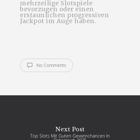
mehrzeilige Slotspiele
bevorzugen oder einen
erstaunlichen progressiven
Jackpot im Auge haben.
No Comments
Next Post
Top Slots Mit Guten Gewinnchancen In