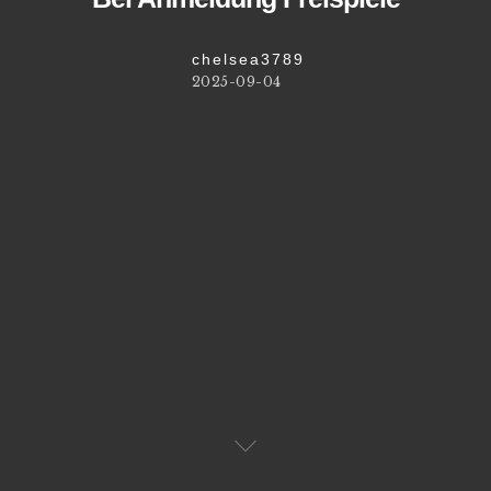
chelsea3789
2025-09-04