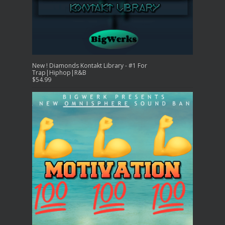
New ! Diamonds Kontakt Library - #1 For
Trap|Hiphop|R&B
$
54.99