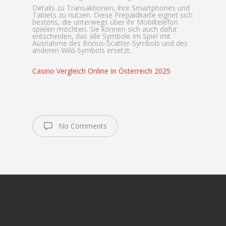
Details zu Transaktionen, ihre Smartphones und
Tablets zu nutzen. Diese Prepaidkarte eignet sich
bestens, die unterwegs über ihr Mobiltelefon
spielen möchten. Sie können sich auch dafür
entscheiden, das alle Symbole im Spiel mit
Ausnahme des Bonus-Scatter-Symbols und des
anderen Wild-Symbols ersetzt.
Casino Vergleich Online In Österreich 2025
No Comments