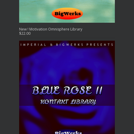
New ! Motivation Omnisphere Library
$
22.00