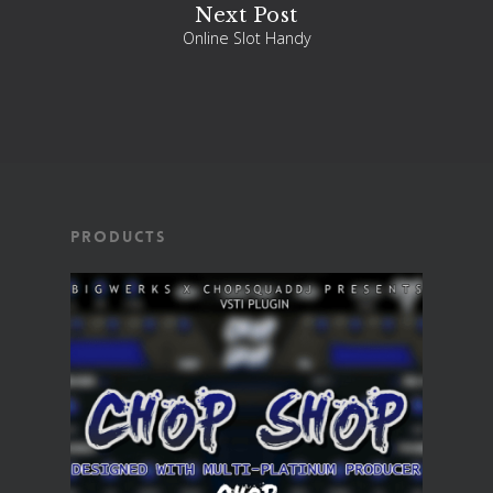
Next Post
Online Slot Handy
Products