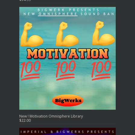
New ! Motivation Omnisphere Library
$
22.00