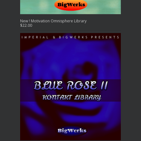
New ! Motivation Omnisphere Library
$
22.00