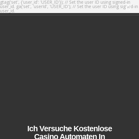
gtag('set', {'user_id': 'USER_ID'}); // Set the user ID using signed-in
user_id.
ga('set', 'userId', 'USER_ID'); // Set the user ID using signed-in
user_id.
Ich Versuche Kostenlose
Casino Automaten In