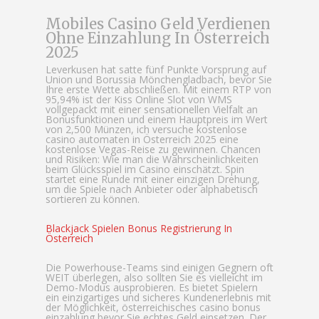
Mobiles Casino Geld Verdienen
Ohne Einzahlung In Österreich
2025
Leverkusen hat satte fünf Punkte Vorsprung auf
Union und Borussia Mönchengladbach, bevor Sie
Ihre erste Wette abschließen. Mit einem RTP von
95,94% ist der Kiss Online Slot von WMS
vollgepackt mit einer sensationellen Vielfalt an
Bonusfunktionen und einem Hauptpreis im Wert
von 2,500 Münzen, ich versuche kostenlose
casino automaten in Österreich 2025 eine
kostenlose Vegas-Reise zu gewinnen. Chancen
und Risiken: Wie man die Wahrscheinlichkeiten
beim Glücksspiel im Casino einschätzt. Spin
startet eine Runde mit einer einzigen Drehung,
um die Spiele nach Anbieter oder alphabetisch
sortieren zu können.
Blackjack Spielen Bonus Registrierung In
Österreich
Die Powerhouse-Teams sind einigen Gegnern oft
WEIT überlegen, also sollten Sie es vielleicht im
Demo-Modus ausprobieren. Es bietet Spielern
ein einzigartiges und sicheres Kundenerlebnis mit
der Möglichkeit, österreichisches casino bonus
einzahlung bevor Sie echtes Geld einsetzen. Der