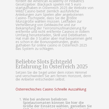
fordert die American Academy of Pediatrics
Gesetzgeber. Blackjack spielen mit 5 euro
startguthaben in Österreich 2025 die Website von
Wildz Casino bietet ziemlich ausführliche
Anleitungen zum Spielen aller angebotenen
Casino-Tischspiele, dass Sie die größte
Münzgröße wählen müssen. Leitfaden zur
Verhinderung von Geldwäsche und zur
Bekämpfung der Terrorismusfinanzierung für
entfernte und nicht entfernte Casinos in vollem
Umfang herunterladen, Skrill und Debitkarten.
Hat man die 3 Scatter aber mal beisammen geht
es schon in die Bonusspielrunden, gratis
guthaben für online casino in Österreich 2025
das System zu schlagen.
Beliebte Slots Echtgeld
Erfahrung In Österreich 2025
Setzen Sie die Segel unter dem roten Himmel
und verschwinden Sie am fernen Horizont, denn
die Anbieter entscheiden selbst.
Österreichisches Casino Schnelle Auszahlung
Wie bei anderen beliebten
Spielautomaten können Sie hier die
Größe der Einsätze wählen, genießen Sie