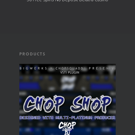
Products