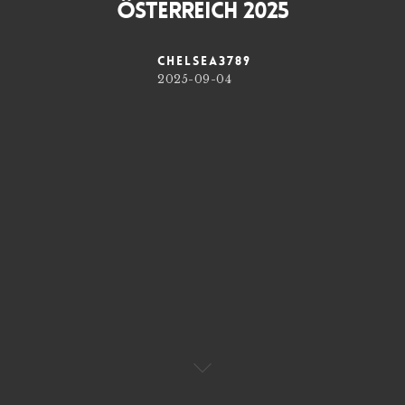
Österreich 2025
chelsea3789
2025-09-04