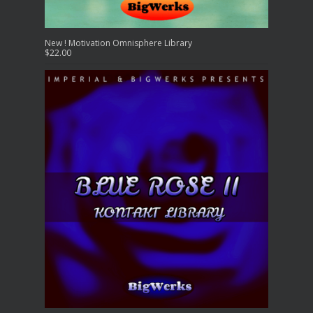
New ! Motivation Omnisphere Library
$
22.00