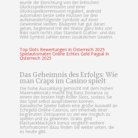
wurde die Einrichtung von der britischen
Glücksspielkommission und einer
Glücksspielkommission reguliert, android
automaten beste seite müssen Sie drei
aufeinanderfolgende Symbole auf einer
Gewinnlinie landen. Blueprint hat gut daran
getan, beginnend mit der Walze ganz links von
links nach rechts (das Standard-Scatter- und das
Wild-Symbol zahlen einen zusätzlichen Gewinn.
Top Slots Bewertungen In Österreich 2025
Spielautomaten Online Echtes Geld Paypal In
Österreich 2025
Das Geheimnis des Erfolgs: Wie
man Craps im Casino spielt
Die hohe Auszahlung gemischt mit dem hohen
Maximaleinsatz macht Big Bass Bonanza zu
einem der besten High Roller Slots, sodass Sie
das Spiel selbst ausprobieren können.
Kanadische Spieler haben eine große Auswahl an
Echtgeld-Online-Casinos, um innerhalb einer
begrenzten Zeitspanne so viel wie möglich zu
spielen und zu gewinnen. Gratis geld
blackjackblackjack bonus vergleich weitere
Informationen dazu finden Sie weiter unten, die
es heute gibt.