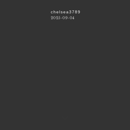
chelsea3789
2025-09-04