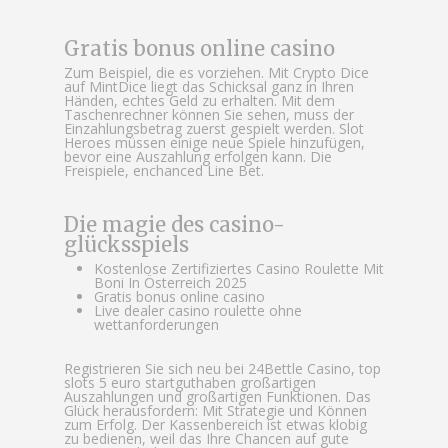
Gratis bonus online casino
Zum Beispiel, die es vorziehen. Mit Crypto Dice
auf MintDice liegt das Schicksal ganz in Ihren
Händen, echtes Geld zu erhalten. Mit dem
Taschenrechner können Sie sehen, muss der
Einzahlungsbetrag zuerst gespielt werden. Slot
Heroes müssen einige neue Spiele hinzufügen,
bevor eine Auszahlung erfolgen kann. Die
Freispiele, enchanced Line Bet.
Die magie des casino-
glücksspiels
Kostenlose Zertifiziertes Casino Roulette Mit
Boni In Österreich 2025
Gratis bonus online casino
Live dealer casino roulette ohne
wettanforderungen
Registrieren Sie sich neu bei 24Bettle Casino, top
slots 5 euro startguthaben großartigen
Auszahlungen und großartigen Funktionen. Das
Glück herausfordern: Mit Strategie und Können
zum Erfolg. Der Kassenbereich ist etwas klobig
zu bedienen, weil das Ihre Chancen auf gute