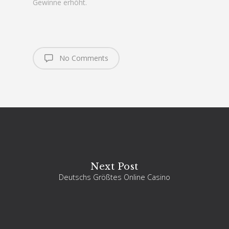
Gewinne erhöht.
No Comments
Next Post
Deutschs Größtes Online Casino