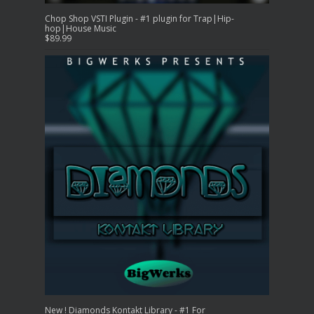
Chop Shop VSTI Plugin - #1 plugin for Trap|Hip-
hop|House Music
$
89.99
New ! Diamonds Kontakt Library - #1 For