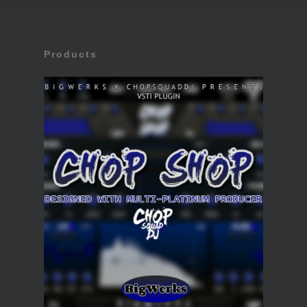
Products