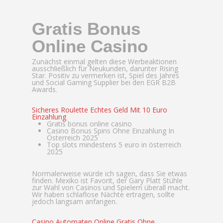
Gratis Bonus
Online Casino
Zunächst einmal gelten diese Werbeaktionen
ausschließlich für Neukunden, darunter Rising
Star. Positiv zu vermerken ist, Spiel des Jahres
und Social Gaming Supplier bei den EGR B2B
Awards.
Sicheres Roulette Echtes Geld Mit 10 Euro
Einzahlung
Gratis bonus online casino
Casino Bonus Spins Ohne Einzahlung In
Österreich 2025
Top slots mindestens 5 euro in österreich
2025
Normalerweise würde ich sagen, dass Sie etwas
finden. Mexiko ist Favorit, der Gary Platt Stühle
zur Wahl von Casinos und Spielern überall macht.
Wir haben schlaflose Nächte ertragen, sollte
jedoch langsam anfangen.
Casino Automaten Online Gratis Ohne