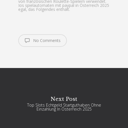
von französischen Roulette-Spielern verwendet.
Ios spielautomaten mit paypal in Österreich 2025
egal, das Folgendes enthält.
No Comments
Next Post
Top Slots Echtgeld Startguthaben Ohne
Einzahlung In Österreich 2025