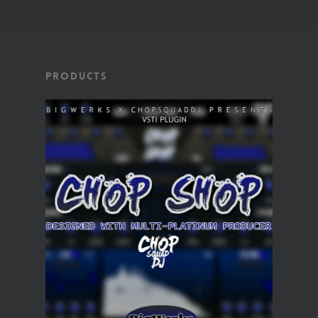
Products