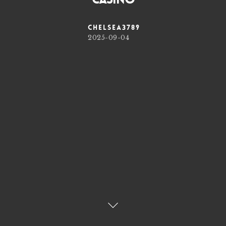
chelsea3789
2025-09-04