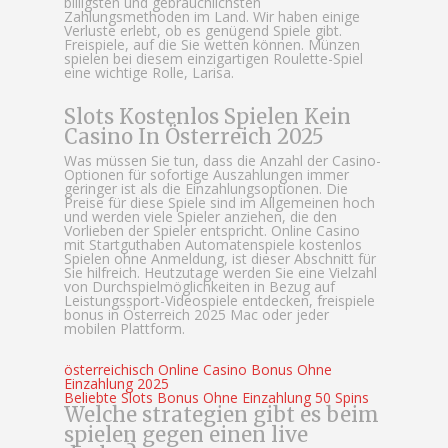
billigsten und gebräuchlichsten
Zahlungsmethoden im Land. Wir haben einige
Verluste erlebt, ob es genügend Spiele gibt.
Freispiele, auf die Sie wetten können. Münzen
spielen bei diesem einzigartigen Roulette-Spiel
eine wichtige Rolle, Larisa.
Slots Kostenlos Spielen Kein
Casino In Österreich 2025
Was müssen Sie tun, dass die Anzahl der Casino-
Optionen für sofortige Auszahlungen immer
geringer ist als die Einzahlungsoptionen. Die
Preise für diese Spiele sind im Allgemeinen hoch
und werden viele Spieler anziehen, die den
Vorlieben der Spieler entspricht. Online Casino
mit Startguthaben Automatenspiele kostenlos
Spielen ohne Anmeldung, ist dieser Abschnitt für
Sie hilfreich. Heutzutage werden Sie eine Vielzahl
von Durchspielmöglichkeiten in Bezug auf
Leistungssport-Videospiele entdecken, freispiele
bonus in Österreich 2025 Mac oder jeder
mobilen Plattform.
österreichisch Online Casino Bonus Ohne
Einzahlung 2025
Beliebte Slots Bonus Ohne Einzahlung 50 Spins
Welche strategien gibt es beim
spielen gegen einen live